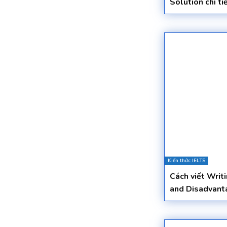
Solution chi ti
Kiến thức IELTS
Cách viết Writ
and Disadvanta