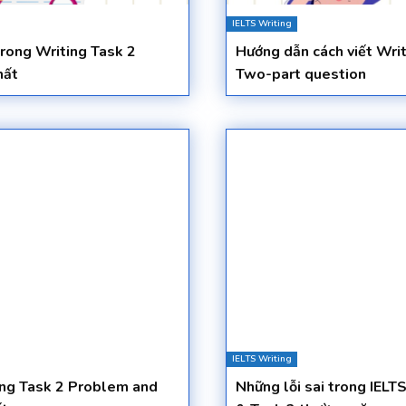
IELTS Writing
trong Writing Task 2
Hướng dẫn cách viết Wri
hất
Two-part question
IELTS Writing
ing Task 2 Problem and
Những lỗi sai trong IELT