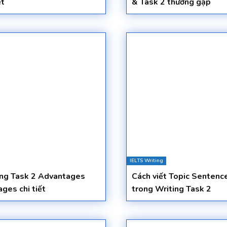
ết
& Task 2 thường gặp
IELTS Writing
ing Task 2 Advantages
Cách viết Topic Sentenc
ges chi tiết
trong Writing Task 2