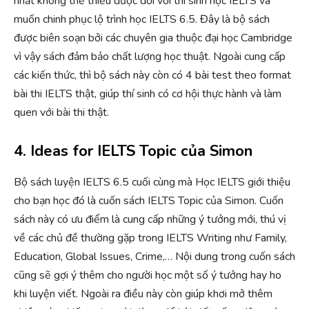
nhất không thể thiếu được đối với thí sinh học IELTS và
muốn chinh phục lộ trình học IELTS 6.5. Đây là bộ sách
được biên soạn bởi các chuyên gia thuộc đại học Cambridge
vì vậy sách đảm bảo chất lượng học thuật. Ngoài cung cấp
các kiến thức, thì bộ sách này còn có 4 bài test theo format
bài thi IELTS thật, giúp thí sinh có cơ hội thực hành và làm
quen với bài thi thật.
4. Ideas for IELTS Topic của Simon
Bộ sách luyện IELTS 6.5 cuối cùng mà Học IELTS giới thiệu
cho bạn học đó là cuốn sách IELTS Topic của Simon. Cuốn
sách này có ưu điểm là cung cấp những ý tưởng mới, thú vị
về các chủ đề thường gặp trong IELTS Writing như Family,
Education, Global Issues, Crime,… Nội dung trong cuốn sách
cũng sẽ gợi ý thêm cho người học một số ý tưởng hay ho
khi luyện viết. Ngoài ra điều này còn giúp khơi mở thêm