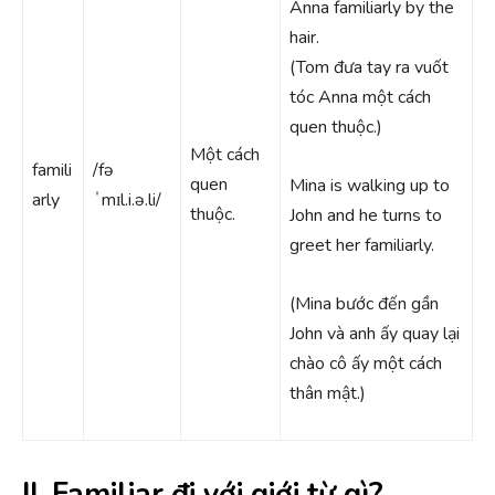
Anna familiarly by the
hair.
(Tom đưa tay ra vuốt
tóc Anna một cách
quen thuộc.)
Một cách
famili
/fə
quen
Mina is walking up to
arly
ˈmɪl.i.ə.li/
thuộc.
John and he turns to
greet her familiarly.
(Mina bước đến gần
John và anh ấy quay lại
chào cô ấy một cách
thân mật.)
II. Familiar đi với giới từ gì?