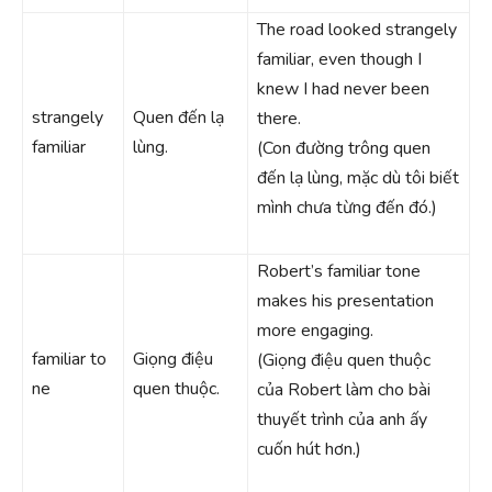
The road looked strangely
familiar, even though I
knew I had never been
strangely
Quen đến lạ
there.
familiar
lùng.
(Con đường trông quen
đến lạ lùng, mặc dù tôi biết
mình chưa từng đến đó.)
Robert’s familiar tone
makes his presentation
more engaging.
familiar to
Giọng điệu
(Giọng điệu quen thuộc
ne
quen thuộc.
của Robert làm cho bài
thuyết trình của anh ấy
cuốn hút hơn.)