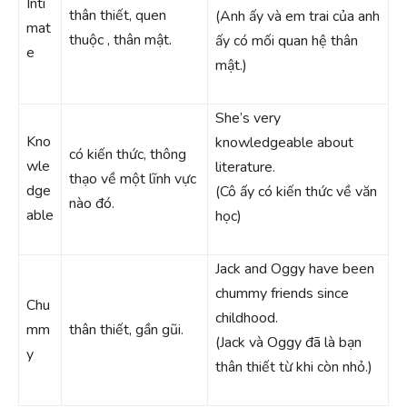
Inti
thân thiết, quen
(Anh ấy và em trai của anh
mat
thuộc , thân mật.
ấy có mối quan hệ thân
e
mật.)
She’s very
Kno
knowledgeable about
có kiến thức, thông
wle
literature.
thạo về một lĩnh vực
dge
(Cô ấy có kiến thức về văn
nào đó.
able
học)
Jack and Oggy have been
chummy friends since
Chu
childhood.
mm
thân thiết, gần gũi.
(Jack và Oggy đã là bạn
y
thân thiết từ khi còn nhỏ.)