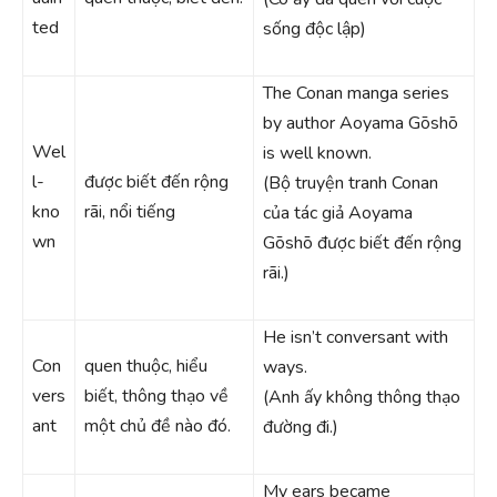
ted
sống độc lập)
The Conan manga series
by author Aoyama Gōshō
Wel
is well known.
l-
được biết đến rộng
(Bộ truyện tranh Conan
kno
rãi, nổi tiếng
của tác giả Aoyama
wn
Gōshō được biết đến rộng
rãi.)
He isn’t conversant with
Con
quen thuộc, hiểu
ways.
vers
biết, thông thạo về
(Anh ấy không thông thạo
ant
một chủ đề nào đó.
đường đi.)
My ears became