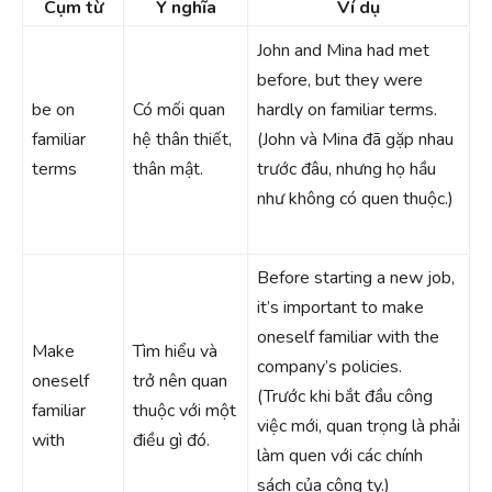
Cụm từ
Ý nghĩa
Ví dụ
John and Mina had met
before, but they were
be on
Có mối quan
hardly on familiar terms.
familiar
hệ thân thiết,
(John và Mina đã gặp nhau
terms
thân mật.
trước đâu, nhưng họ hầu
như không có quen thuộc.)
Before starting a new job,
it’s important to make
oneself familiar with the
Make
Tìm hiểu và
company’s policies.
oneself
trở nên quan
(Trước khi bắt đầu công
familiar
thuộc với một
việc mới, quan trọng là phải
with
điều gì đó.
làm quen với các chính
sách của công ty.)