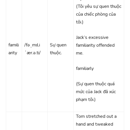
(Tôi yêu sự quen thuộc
của chiếc phòng của
tôi.)
Jack’s excessive
famili
/fəˌmɪl.i
Sự quen
familiarity offended
arity
ˈær.ə.ti/
thuộc.
me.
familiarly
(Sự quen thuộc quá
mức của Jack đã xúc
phạm tôi.)
Tom stretched out a
hand and tweaked