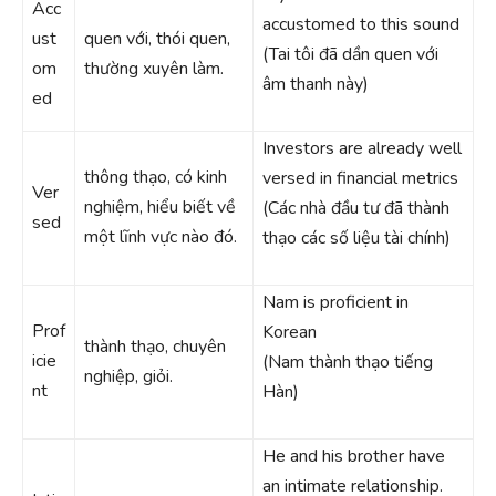
Acc
accustomed to this sound
ust
quen với, thói quen,
(Tai tôi đã dần quen với
om
thường xuyên làm.
âm thanh này)
ed
Investors are already well
thông thạo, có kinh
versed in financial metrics
Ver
nghiệm, hiểu biết về
(Các nhà đầu tư đã thành
sed
một lĩnh vực nào đó.
thạo các số liệu tài chính)
Nam is proficient in
Prof
Korean
thành thạo, chuyên
icie
(Nam thành thạo tiếng
nghiệp, giỏi.
nt
Hàn)
He and his brother have
an intimate relationship.