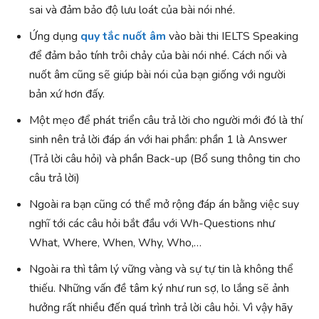
sai và đảm bảo độ lưu loát của bài nói nhé.
Ứng dụng
quy tắc nuốt âm
vào bài thi IELTS Speaking
để đảm bảo tính trôi chảy của bài nói nhé. Cách nối và
nuốt âm cũng sẽ giúp bài nói của bạn giống với người
bản xứ hơn đấy.
Một mẹo để phát triển câu trả lời cho người mới đó là thí
sinh nên trả lời đáp án với hai phần: phần 1 là Answer
(Trả lời câu hỏi) và phần Back-up (Bổ sung thông tin cho
câu trả lời)
Ngoài ra bạn cũng có thể mở rộng đáp án bằng việc suy
nghĩ tới các câu hỏi bắt đầu với Wh-Questions như
What, Where, When, Why, Who,…
Ngoài ra thì tâm lý vững vàng và sự tự tin là không thể
thiếu. Những vấn đề tâm ký như run sợ, lo lắng sẽ ảnh
hưởng rất nhiều đến quá trình trả lời câu hỏi. Vì vậy hãy