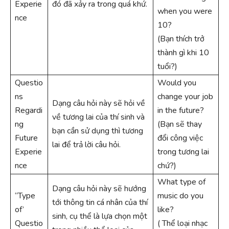
Experie
đó đã xảy ra trong quá khứ.
when you were
nce
10?
(Bạn thích trở
thành gì khi 10
tuổi?)
Questio
Would you
ns
change your job
Dạng câu hỏi này sẽ hỏi về
Regardi
in the future?
về tương lai của thí sinh và
ng
(Bạn sẽ thay
bạn cần sử dụng thì tương
Future
đổi công việc
lai để trả lời câu hỏi.
Experie
trong tương lai
nce
chứ?)
What type of
Dạng câu hỏi này sẽ hướng
“Type
music do you
tới thông tin cá nhân của thí
of’
like?
sinh, cụ thể là lựa chọn một
Questio
( Thể loại nhạc