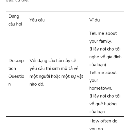
Dạng
Yêu cầu
Ví dụ
câu hỏi
Tell me about
your family.
(Hãy nói cho tôi
nghe về gia đình
Descrip
Với dạng câu hỏi này sẽ
của bạn)
tion
yêu cầu thí sinh mô tả về
Tell me about
Questio
một người hoặc một sự vật
your
n
nào đó.
hometown.
(Hãy nói cho tôi
về quê hương
của bạn
How often do
you go