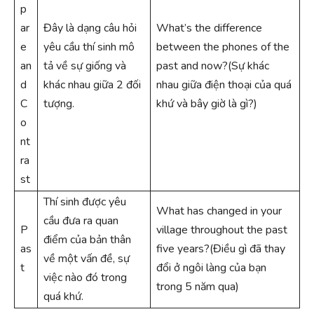
p
ar
Đây là dạng câu hỏi
What’s the difference
e
yêu cầu thí sinh mô
between the phones of the
an
tả về sự giống và
past and now?(Sự khác
d
khác nhau giữa 2 đối
nhau giữa điện thoại của quá
C
tượng.
khứ và bây giờ là gì?)
o
nt
ra
st
Thí sinh được yêu
What has changed in your
cầu đưa ra quan
P
village throughout the past
điểm của bản thân
as
five years?(Điều gì đã thay
về một vấn đề, sự
t
đổi ở ngôi làng của bạn
việc nào đó trong
trong 5 năm qua)
quá khứ.