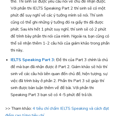
thể. Thí sinh sẽ được yêu cầu nói về chủ đề nhận được.
Với phần thi IELTS Speaking Part 2 thí sinh sẽ có một
phút để suy nghĩ về các ý tưởng mình sẽ nói. Thí sinh
cũng có thể ghi những ý tưởng đó ra giấy thi đã được
phát. Sau khi hết 1 phút suy nghĩ, thí sinh sẽ có 2 phút
để trình bày phần thi nói của mình. Ngoài ra, bạn cũng có
thể sẽ nhận thêm 1-2 câu hỏi của giám khảo trong phần
thi này..
IELTS Speaking Part 3
:
Đề thi của Part 3 chính là chủ
đề mà bạn đã nhận được ở Part 2. Giám khảo sẽ hỏi thí
sinh về các câu hỏi liên quan đến chủ đề, hiện tượng, sự
việc đã trình bày ở phần 2. Phần thi Part 3 sẽ giúp thí
sinh được bàn luận thêm về đề bài. Với phần thi
Speaking Part 3 bạn sẽ có 4-5 phút để trả lời.
>> Tham khảo:
4 tiêu chí chấm IELTS Speaking và cách đạt
điểm cao từng tiêu chí