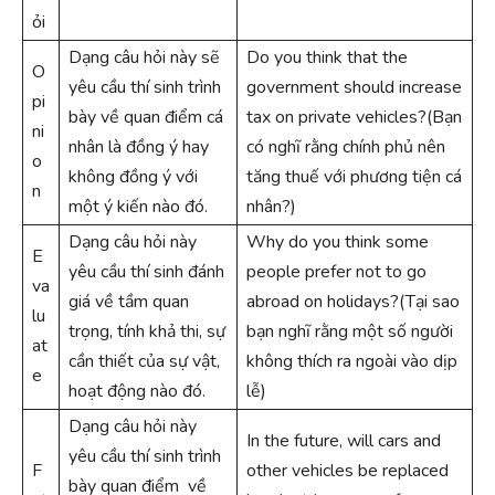
ỏi
Dạng câu hỏi này sẽ
Do you think that the
O
yêu cầu thí sinh trình
government should increase
pi
bày về quan điểm cá
tax on private vehicles?(Bạn
ni
nhân là đồng ý hay
có nghĩ rằng chính phủ nên
o
không đồng ý với
tăng thuế với phương tiện cá
n
một ý kiến nào đó.
nhân?)
Dạng câu hỏi này
Why do you think some
E
yêu cầu thí sinh đánh
people prefer not to go
va
giá về tầm quan
abroad on holidays?(Tại sao
lu
trọng, tính khả thi, sự
bạn nghĩ rằng một số người
at
cần thiết của sự vật,
không thích ra ngoài vào dịp
e
hoạt động nào đó.
lễ)
Dạng câu hỏi này
In the future, will cars and
yêu cầu thí sinh trình
F
other vehicles be replaced
bày quan điểm về