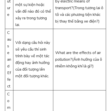
ut
by electric means of
một sự kiện hoặc
ur
transport?(Trong tương lai ô
vấn đề nào đó có thể
e
tô và các phương tiện khác
xảy ra trong tương
bị thay thế bằng xe điện?)
lai.
C
au
Với dạng câu hỏi này
s
sẽ yêu cầu thí sinh
e
What are the effects of air
trình bày về một tác
an
pollution?(Ảnh hưởng của ô
động hay ảnh hưởng
d
nhiễm không khí là gì?)
của đối tượng lên
Ef
một đối tượng khác.
fe
ct
C
o
m