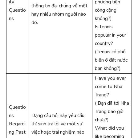
ity
phương tiện
thông tin đại chúng về một
Questio
công cộng
hay nhiều nhóm người nào
ns
không?)
đó.
Is tennis
popular in your
country?
(Tennis có phổ
biến ở đất nước
bạn không?)
Have you ever
come to Nha
Trang?
( Bạn đã tới Nha
Questio
Trang bao giờ
ns
Dạng câu hỏi này yêu cầu
chưa?)
Regardi
thí sinh trả lời về một sự
What did you
ng Past
việc hoặc trải nghiệm nào
like becoming