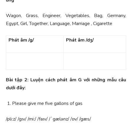
Wagon, Grass, Engineer, Vegetables, Bag, Germany,
Egypt, Girl, Together, Language, Marriage , Cigarette
Phát âm /g/
Phát âm /dʒ/
Bài tập 2: Luyện cách phát âm G với những mẫu câu
dưới đây:
Please give me five gallons of gas
/pliːz/ /gɪv/ /miː/ /faɪv/ /ˈgælənz/ /ɒv/ /gæs/