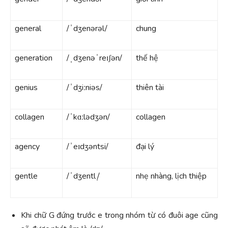
general
/ˈdʒenərəl/
chung
generation
/ˌdʒenəˈreɪʃən/
thế hệ
genius
/ˈdʒiːniəs/
thiên tài
collagen
/ˈkɑːlədʒən/
collagen
agency
/ˈeɪdʒəntsi/
đại lý
gentle
/ˈdʒentl ̩/
nhẹ nhàng, lịch thiệp
Khi chữ G đứng trước e trong nhóm từ có đuôi age cũng