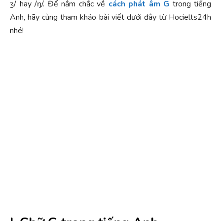
ʒ/ hay /ŋ/. Để nắm chắc về
cách phát âm G
trong tiếng
Anh, hãy cùng tham khảo bài viết dưới đây từ Hocielts24h
nhé!