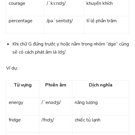
courage
/ˈkɜːrɪdʒ/
khuyến khích
percentage
/pəˈsentɪdʒ/
tỉ lệ phần trăm
Khi chữ G đứng trước y hoặc nằm trong nhóm “dge” cũng
sẽ có cách phát âm là /dʒ/
Ví dụ:
Từ vựng
Phiên âm
Dịch nghĩa
energy
/ˈenədʒi/
năng lượng
fridge
/frɪdʒ/
chiếc tủ lạnh