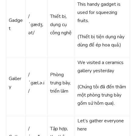
This handy gadget is
used for squeezing
/
Thiết bị,
Gadge
fruits.
ˈɡædʒ.
dụng cụ
t
ət/
công nghệ
(Thiết bị tiện dụng này
dùng để ép hoa quả.)
We visited a ceramics
gallery yesterday
/
Phòng
Galler
ˈɡæl.ɚ.i
trưng bày,
y
(Chúng tôi đã đến thăm
/
triển lãm
một phòng trưng bày
gốm sứ hôm qua).
Let’s gather everyone
/
Tập hợp,
here