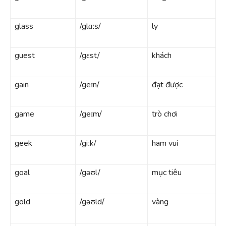
glass
/glɑːs/
ly
guest
/gɛst/
khách
gain
/geɪn/
đạt được
game
/geɪm/
trò chơi
geek
/giːk/
ham vui
goal
/gəʊl/
mục tiêu
gold
/gəʊld/
vàng