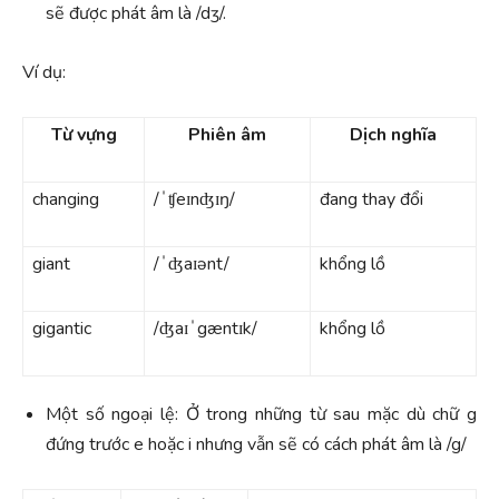
sẽ được phát âm là /dʒ/.
Ví dụ:
Từ vựng
Phiên âm
Dịch nghĩa
changing
/ˈʧeɪnʤɪŋ/
đang thay đổi
giant
/ˈʤaɪənt/
khổng lồ
gigantic
/ʤaɪˈgæntɪk/
khổng lồ
Một số ngoại lệ: Ở trong những từ sau mặc dù chữ g
đứng trước e hoặc i nhưng vẫn sẽ có cách phát âm là /g/