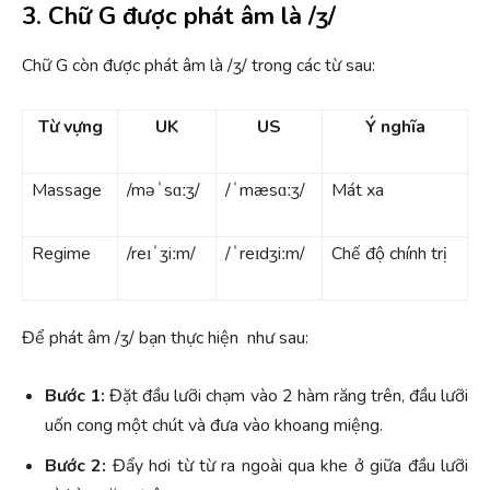
3. Chữ G được phát âm là /ʒ/
Chữ G còn được phát âm là /ʒ/ trong các từ sau:
Từ vựng
UK
US
Ý nghĩa
Massage
/məˈsɑːʒ/
/ˈmæsɑːʒ/
Mát xa
Regime
/reɪˈʒiːm/
/ˈreɪdʒiːm/
Chế độ chính trị
Để phát âm /ʒ/ bạn thực hiện như sau:
Bước 1:
Đặt đầu lưỡi chạm vào 2 hàm răng trên, đầu lưỡi
uốn cong một chút và đưa vào khoang miệng.
Bước 2:
Đẩy hơi từ từ ra ngoài qua khe ở giữa đầu lưỡi