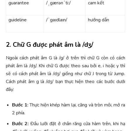
guarantee
/ˌgærənˈtiː/
cam kết
guideline
/ˈgaɪdlaɪn/
hướng dẫn
2. Chữ G được phát âm là /dʒ/
Ngoài cách phát âm G là /g/ ở trên thì chữ G còn có cách
phát âm là /dʒ/. Khi chữ G được theo sau bởi e, i hoặc y thì
sẽ có cách phát âm là /dʒ/ giống như chữ J trong từ Jump.
Cách phát âm g là /dʒ/ bạn thực hiện theo các bước dưới
đây:
Bước 1:
Thực hiện khép hàm lại, căng và tròn môi, mở ra
2 phía.
Bước 2:
Đầu lưỡi đặt ở chân răng cửa hàm trên, khi hạ