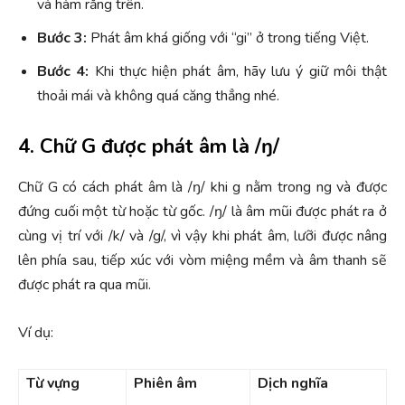
và hàm răng trên.
Bước 3:
Phát âm khá giống với “gi” ở trong tiếng Việt.
Bước 4:
Khi thực hiện phát âm, hãy lưu ý giữ môi thật
thoải mái và không quá căng thẳng nhé.
4. Chữ G được phát âm là /ŋ/
Chữ G có cách phát âm là /ŋ/ khi g nằm trong ng và được
đứng cuối một từ hoặc từ gốc. /ŋ/ là âm mũi được phát ra ở
cùng vị trí với /k/ và /g/, vì vậy khi phát âm, lưỡi được nâng
lên phía sau, tiếp xúc với vòm miệng mềm và âm thanh sẽ
được phát ra qua mũi.
Ví dụ:
Từ vựng
Phiên âm
Dịch nghĩa