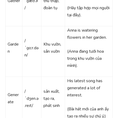
Gather
ˈɡæð.ɚ
thu thập,
/
đoàn tụ
(Hãy tập hợp mọi người
tại đây).
Anna is watering
flowers in her garden.
/
Garde
Khu vườn,
ˈɡɑːr.də
n
sân vườn
(Anna đang tưới hoa
n/
trong khu vườn của
mình).
His latest song has
generated a lot of
/
sản xuất,
Gener
interest.
ˈdʒen.ə
tạo ra,
ate
.reɪt/
phát sinh
(Bài hát mới của anh ấy
tạo ra nhiều sự chú ý.)