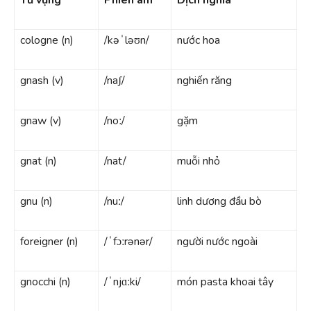
cologne (n)
/kəˈləʊn/
nước hoa
gnash (v)
/naʃ/
nghiến răng
gnaw (v)
/noː/
gặm
gnat (n)
/nat/
muỗi nhỏ
gnu (n)
/nuː/
linh dương đầu bò
foreigner (n)
/ˈfɔːrənər/
người nước ngoài
gnocchi (n)
/ˈnjɑːki/
món pasta khoai tây