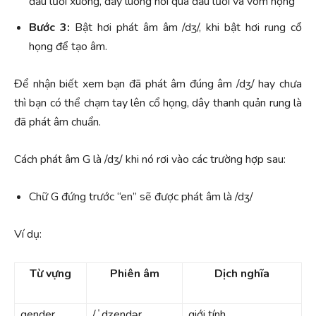
đầu lưỡi xuống, đẩy luồng hơi qua đầu lưỡi và vòm họng
Bước 3:
Bật hơi phát âm âm /dʒ/, khi bật hơi rung cổ
họng để tạo âm.
Để nhận biết xem bạn đã phát âm đúng âm /dʒ/ hay chưa
thì bạn có thể chạm tay lên cổ họng, dây thanh quản rung là
đã phát âm chuẩn.
Cách phát âm G là /dʒ/ khi nó rơi vào các trường hợp sau:
Chữ G đứng trước “en” sẽ được phát âm là /dʒ/
Ví dụ:
Từ vựng
Phiên âm
Dịch nghĩa
gender
/ˈdʒendər
giới tính