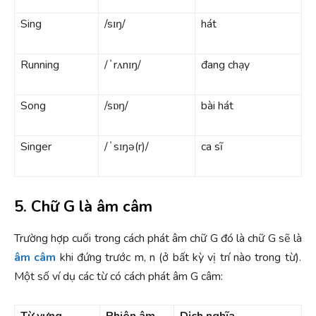
Sing
/sɪŋ/
hát
Running
/ˈrʌnɪŋ/
đang chạy
Song
/sɒŋ/
bài hát
Singer
/ˈsɪŋə(r)/
ca sĩ
5. Chữ G là âm câm
Trường hợp cuối trong cách phát âm chữ G đó là chữ G sẽ là
âm câm
khi đứng trước m, n (ở bất kỳ vị trí nào trong từ).
Một số ví dụ các từ có cách phát âm G câm:
Từ vựng
Phiên âm
Dịch nghĩa