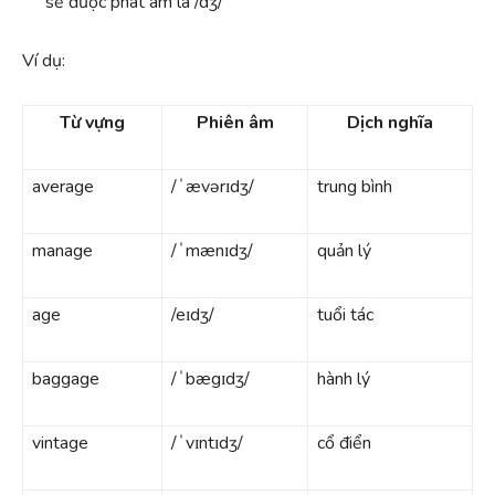
sẽ được phát âm là /dʒ/
Ví dụ:
Từ vựng
Phiên âm
Dịch nghĩa
average
/ˈævərɪdʒ/
trung bình
manage
/ˈmænɪdʒ/
quản lý
age
/eɪdʒ/
tuổi tác
baggage
/ˈbægɪdʒ/
hành lý
vintage
/ˈvɪntɪdʒ/
cổ điển