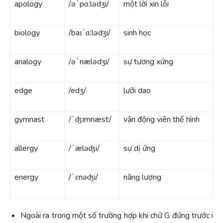
apology
/əˈpɑːlədʒi/
một lời xin lỗi
biology
/baɪˈɑːlədʒi/
sinh học
analogy
/əˈnælədʒi/
sự tương xứng
edge
/edʒ/
lưỡi dao
gymnast
/ˈʤɪmnæst/
vận động viên thể hình
allergy
/ˈæləʤi/
sự dị ứng
energy
/ˈɛnəʤi/
năng lượng
Ngoài ra trong một số trường hợp khi chữ G đứng trước i