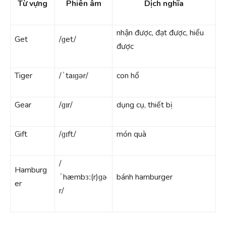
Từ vựng
Phiên âm
Dịch nghĩa
nhận được, đạt được, hiểu
Get
/ɡet/
được
Tiger
/ˈtaɪɡər/
con hổ
Gear
/ɡɪr/
dụng cụ, thiết bị
Gift
/ɡɪft/
món quà
/
Hamburg
ˈhæmbɜː(r)ɡə
bánh hamburger
er
r/