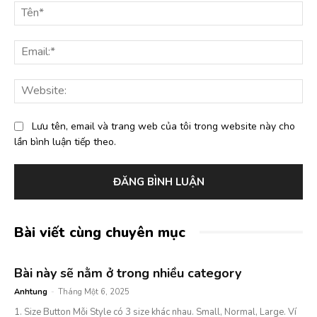
luận:
Tê
Ema
Web
Lưu tên, email và trang web của tôi trong website này cho
lần bình luận tiếp theo.
Bài viết cùng chuyên mục
Bài này sẽ nằm ở trong nhiều category
Anhtung
-
Tháng Một 6, 2025
1. Size Button Mỗi Style có 3 size khác nhau. Small, Normal, Large. Ví