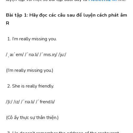
Bài tập 1: Hãy đọc các câu sau để luyện cách phát âm
R
I’m really missing you.
/ˌaɪˈem/ /ˈrɪə.li/ /ˈmɪs.ɪŋ/ /juː/
(
I’m really missing you.)
She is really friendly.
/ʃiː/ /ɪz/ /ˈrɪə.li/ /ˈfrend.li/
(Cô ấy thực sự thân thiện.)