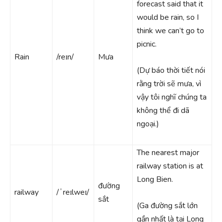
forecast said that it
would be rain, so I
think we can’t go to
picnic.
Rain
/reɪn/
Mưa
(Dự báo thời tiết nói
rằng trời sẽ mưa, vì
vậy tôi nghĩ chúng ta
không thể đi dã
ngoại.)
The nearest major
railway station is at
Long Bien.
đường
railway
/ˈreɪlweɪ/
sắt
(Ga đường sắt lớn
gần nhất là tại Long