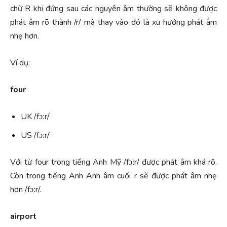
chữ R khi đứng sau các nguyên âm thường sẽ không được
phát âm rõ thành /r/ mà thay vào đó là xu hướng phát âm
nhẹ hơn.
Ví dụ:
four
UK /fɔːr/
US /fɔːr/
Với từ four trong tiếng Anh Mỹ /fɔːr/ được phát âm khá rõ.
Còn trong tiếng Anh Anh âm cuối r sẽ được phát âm nhẹ
hơn /fɔːr/.
airport