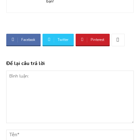
bạn!
Facebook
Twitter
Pinterest
Để lại câu trả lời
Bình
luận:
Tê