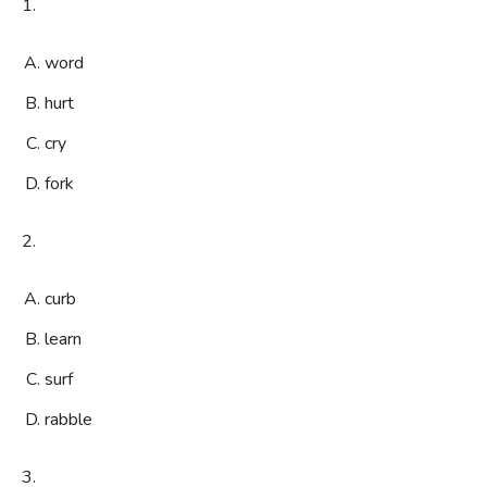
1.
word
hurt
cry
fork
2.
curb
learn
surf
rabble
3.