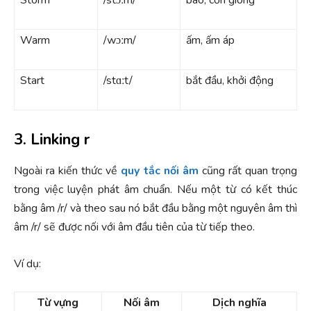
Warm
/wɔːm/
ấm, ấm áp
Start
/stɑːt/
bắt đầu, khởi động
3. Linking r
Ngoài ra kiến thức về
quy tắc nối âm
cũng rất quan trọng
trong việc luyện phát âm chuẩn. Nếu một từ có kết thúc
bằng âm /r/ và theo sau nó bắt đầu bằng một nguyên âm thì
âm /r/ sẽ được nối với âm đầu tiên của từ tiếp theo.
Ví dụ:
Từ vựng
Nối âm
Dịch nghĩa