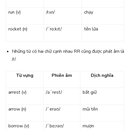
run (v)
/rʌn/
chạy
rocket (n)
/ˈrɑːkɪt/
tên lửa
Những từ có hai chữ cạnh nhau RR cũng được phát âm là
/r/
Từ vựng
Phiên âm
Dịch nghĩa
arrest (v)
/əˈrest/
bắt giữ
arrow (n)
/ˈerəʊ/
mũi tên
borrow (v)
/ˈbɑːrəʊ/
mượn