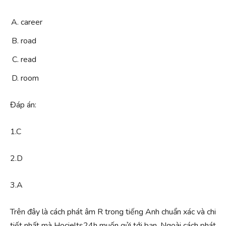
career
road
read
room
Đáp án:
1.C
2.D
3.A
Trên đây là cách phát âm R trong tiếng Anh chuẩn xác và chi
tiết nhất mà Hocielts24h muốn gửi tới bạn. Ngoài cách phát