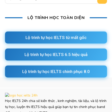
LỘ TRÌNH HỌC TOÀN DIỆN
Lộ trình tự học IELTS từ mất gốc
Lộ trình tự học IELTS 6.5 hiệu quả
Lộ trình tự học IELTS chinh phục 8.0
Học IELTS 24h chia sẻ kiến thức , kinh nghiệm, tài liệu, và lộ trình
tự học, luyện thi IELTS hiệu quả giúp bạn tự tin chinh phục band