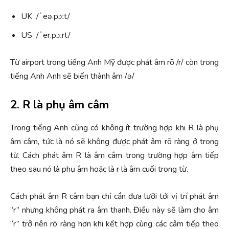
UK /ˈeə.pɔːt/
US /ˈer.pɔːrt/
Từ airport trong tiếng Anh Mỹ được phát âm rõ /r/ còn trong
tiếng Anh Anh sẽ biến thành âm /ə/
2. R là phụ âm câm
Trong tiếng Anh cũng có không ít trường hợp khi R là phụ
âm câm, tức là nó sẽ không được phát âm rõ ràng ở trong
từ. Cách phát âm R là âm câm trong trường hợp âm tiếp
theo sau nó là phụ âm hoặc là r là âm cuối trong từ.
Cách phát âm R câm bạn chỉ cần đưa lưỡi tới vị trí phát âm
“r” nhưng không phát ra âm thanh. Điều này sẽ làm cho âm
“r” trở nên rõ ràng hơn khi kết hợp cùng các câm tiếp theo