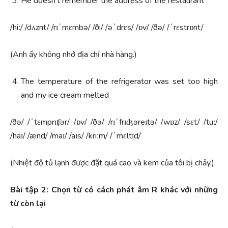
He doesn’t remember the address of the restaurant
/hiː/ /dʌznt/ /rɪˈmɛmbə/ /ði/ /əˈdrɛs/ /ɒv/ /ðə/ /ˈrɛstrɒnt/
(Anh ấy không nhớ địa chỉ nhà hàng.)
The temperature of the refrigerator was set too high
and my ice cream melted
/ðə/ /ˈtɛmprɪʧər/ /ɒv/ /ðə/ /rɪˈfrɪʤəreɪtə/ /wɒz/ /sɛt/ /tuː/
/haɪ/ /ænd/ /maɪ/ /aɪs/ /kriːm/ /ˈmɛltɪd/
(Nhiệt độ tủ lạnh được đặt quá cao và kem của tôi bị chảy.)
Bài tập 2: Chọn từ có cách phát âm R khác với những
từ còn lại