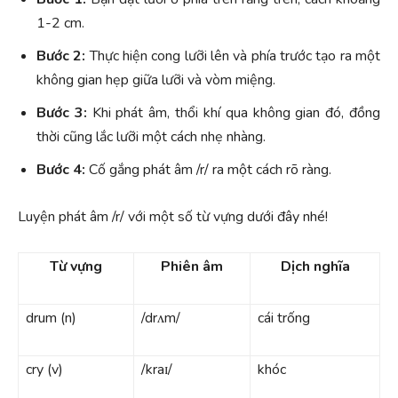
1-2 cm.
Bước 2:
Thực hiện cong lưỡi lên và phía trước tạo ra một
không gian hẹp giữa lưỡi và vòm miệng.
Bước 3:
Khi phát âm, thổi khí qua không gian đó, đồng
thời cũng lắc lưỡi một cách nhẹ nhàng.
Bước 4:
Cố gắng phát âm /r/ ra một cách rõ ràng.
Luyện phát âm /r/ với một số từ vựng dưới đây nhé!
Từ vựng
Phiên âm
Dịch nghĩa
drum (n)
/drʌm/
cái trống
cry (v)
/kraɪ/
khóc