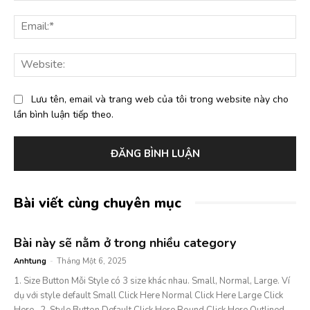
Ema
Web
Lưu tên, email và trang web của tôi trong website này cho
lần bình luận tiếp theo.
Bài viết cùng chuyên mục
Bài này sẽ nằm ở trong nhiều category
Anhtung
-
Tháng Một 6, 2025
1. Size Button Mỗi Style có 3 size khác nhau. Small, Normal, Large. Ví
dụ với style default Small Click Here Normal Click Here Large Click
Here 2. Style Button Default Click Here Round Click Here Outlined