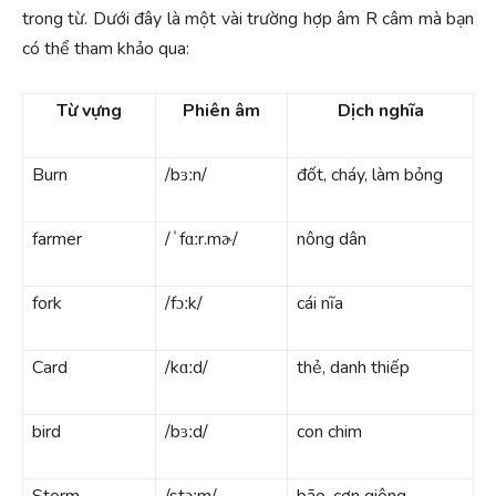
trong từ. Dưới đây là một vài trường hợp âm R câm mà bạn
có thể tham khảo qua:
Từ vựng
Phiên âm
Dịch nghĩa
Burn
/bɜːn/
đốt, cháy, làm bỏng
farmer
/ˈfɑːr.mɚ/
nông dân
fork
/fɔːk/
cái nĩa
Card
/kɑːd/
thẻ, danh thiếp
bird
/bɜːd/
con chim
Storm
/stɔːm/
bão, cơn giông