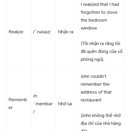
I realized that I had
forgotten to close
the bedroom
window.
Realize
/ˈrɪəlaɪz/
Nhận ra
(Tôi nhận ra rằng tôi
đã quên đóng cửa sổ
phòng ngủ).
John couldn’t
remember the
address of that
/rɪ
Rememb
restaurant
ˈmembər
Nhớ lại
er
/
(John không thể nhớ
địa chỉ của nhà hàng