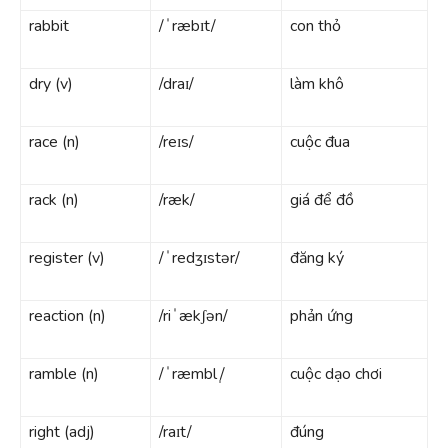
rabbit
/ˈræbɪt/
con thỏ
dry (v)
/draɪ/
làm khô
race (n)
/reɪs/
cuộc đua
rack (n)
/ræk/
giá để đồ
register (v)
/ˈredʒɪstər/
đăng ký
reaction (n)
/riˈækʃən/
phản ứng
ramble (n)
/ˈræmbl ̩/
cuộc dạo chơi
right (adj)
/raɪt/
đúng