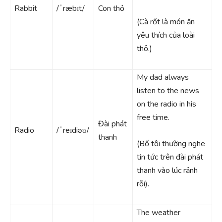
Rabbit
/ˈræbɪt/
Con thỏ
(Cà rốt là món ăn
yêu thích của loài
thỏ.)
My dad always
listen to the news
on the radio in his
free time.
Đài phát
Radio
/ˈreɪdiəʊ/
thanh
(Bố tôi thường nghe
tin tức trên đài phát
thanh vào lúc rảnh
rỗi).
The weather