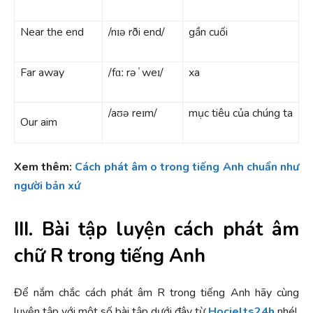
Near the end
/nɪə rði end/
gần cuối
Far away
/fɑː rəˈweɪ/
xa
/aʊə reɪm/
mục tiêu của chúng ta
Our aim
Xem thêm:
Cách phát âm o trong tiếng Anh chuẩn như
người bản xứ
III. Bài tập luyện cách phát âm
chữ R trong tiếng Anh
Để nắm chắc cách phát âm R trong tiếng Anh hãy cùng
luyện tập với một số bài tập dưới đây từ
Hocielts24h
nhé!