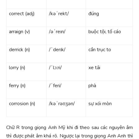
correct (adj)
/kəˈrekt/
đúng
arraign (v)
/əˈreɪn/
buộc tội, tố cáo
derrick (n)
/ˈderɪk/
cần trục to
lorry (n)
/ˈlɔːri/
xe tải
ferry (n)
/ˈferi/
phà
corrosion (n)
/kəˈrəʊʒən/
sự xói mòn
Chữ R trong giọng Anh Mỹ khi đi theo sau các nguyên âm
thì được phát âm khá rõ. Ngược lại trong giọng Anh Anh thì