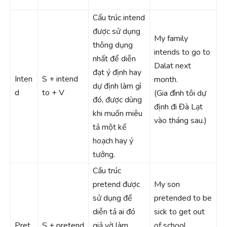
Cấu trúc intend
được sử dụng
My family
thông dụng
intends to go to
nhất để diễn
Dalat next
đạt ý định hay
Inten
S + intend
month.
dự định làm gì
d
to + V
(Gia đình tôi dự
đó, được dùng
định đi Đà Lạt
khi muốn miêu
vào tháng sau.)
tả một kế
hoạch hay ý
tưởng.
Cấu trúc
pretend được
My son
sử dụng để
pretended to be
diễn tả ai đó
sick to get out
Pret
S + pretend
giả vờ làm
of school.