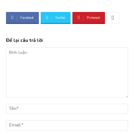
Facebook
Twitter
Pinterest
Để lại câu trả lời
Bình
luận:
Tê
Ema