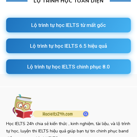
LỘ TRÌNH HỌC TOÀN DIỆN
Lộ trình tự học IELTS từ mất gốc
Lộ trình tự học IELTS 6.5 hiệu quả
Lộ trình tự học IELTS chinh phục 8.0
Học IELTS 24h chia sẻ kiến thức , kinh nghiệm, tài liệu, và lộ trình
tự học, luyện thi IELTS hiệu quả giúp bạn tự tin chinh phục band