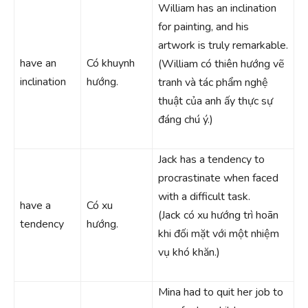
William has an inclination
for painting, and his
artwork is truly remarkable.
have an
Có khuynh
(William có thiên hướng vẽ
inclination
hướng.
tranh và tác phẩm nghệ
thuật của anh ấy thực sự
đáng chú ý.)
Jack has a tendency to
procrastinate when faced
with a difficult task.
have a
Có xu
(Jack có xu hướng trì hoãn
tendency
hướng.
khi đối mặt với một nhiệm
vụ khó khăn.)
Mina had to quit her job to