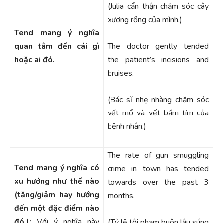
(Julia cẩn thận chăm sóc cây
xương rồng của mình.)
Tend mang ý nghĩa
quan tâm đến cái gì
The doctor gently tended
hoặc ai đó.
the patient’s incisions and
bruises.
(Bác sĩ nhẹ nhàng chăm sóc
vết mổ và vết bầm tím của
bệnh nhân.)
The rate of gun smuggling
Tend mang ý nghĩa có
crime in town has tended
xu hướng như thế nào
towards over the past 3
(tăng/giảm hay hướng
months.
đến một đặc điểm nào
đó.):
Với ý nghĩa này
(Tỷ lệ tội phạm buôn lậu súng