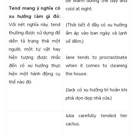
be warm during the day and
Tend mang ý nghĩa có
cold at night.
xu hướng làm gì đó:
Với nét nghĩa này, tend
(Thời tiết ở đây có xu hướng
thường được sử dụng để
ấm áp vào ban ngày và lạnh
diễn tả trạng thái một
về đêm.)
người, một tự vật hay
hiện tượng được nhắc
Jane
tends to procrastinate
đến có xu hướng thực
when it comes to cleaning
hiện một hành động cụ
the house.
thể nào đó.
(Jack có xu hướng trì hoãn khi
phải dọn dẹp nhà cửa.)
Julia carefully tended her
cactus.