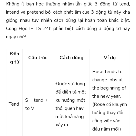
Không ít bạn học thường nhầm lẫn giữa 3 động từ tend,
intend và pretend bởi cách phát âm của 3 động từ này khá
giống nhau tuy nhiên cách dùng lại hoàn toàn khác biệt.
Cùng Học IELTS 24h phân biệt cách dùng 3 động từ này
ngay nhé!
Độn
Cấu trúc
Cách dùng
Ví dụ
g từ
Rose tends to
change jobs at
Được sử dụng
the beginning of
để diễn tả một
the new year.
S + tend +
xu hướng, một
Tend
(Rose có khuynh
to V
thói quen hay
hướng thay đổi
một khả năng
công việc vào
xảy ra.
đầu năm mới.)