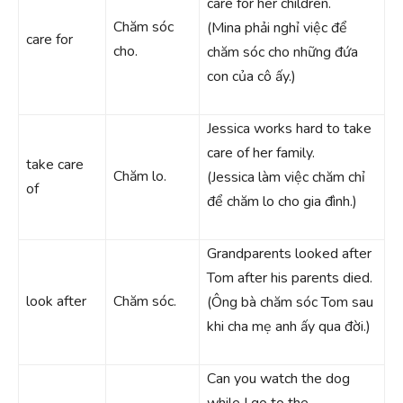
care for her children.
Chăm sóc
(Mina phải nghỉ việc để
care for
cho.
chăm sóc cho những đứa
con của cô ấy.)
Jessica works hard to take
care of her family.
take care
Chăm lo.
(Jessica làm việc chăm chỉ
of
để chăm lo cho gia đình.)
Grandparents looked after
Tom after his parents died.
look after
Chăm sóc.
(Ông bà chăm sóc Tom sau
khi cha mẹ anh ấy qua đời.)
Can you watch the dog
while I go to the