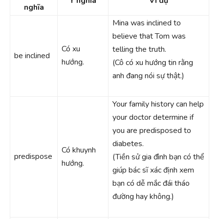
Ý nghĩa
Ví dụ
nghĩa
Mina was inclined to
believe that Tom was
Có xu
telling the truth.
be inclined
hướng.
(Cô có xu hướng tin rằng
anh đang nói sự thật.)
Your family history can help
your doctor determine if
you are predisposed to
diabetes.
Có khuynh
predispose
(Tiền sử gia đình bạn có thể
hướng.
giúp bác sĩ xác định xem
bạn có dễ mắc đái tháo
đường hay không.)