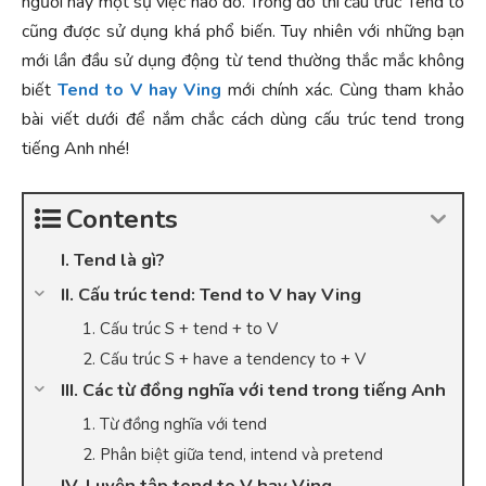
người hay một sự việc nào đó. Trong đó thì cấu trúc Tend to
cũng được sử dụng khá phổ biến. Tuy nhiên với những bạn
mới lần đầu sử dụng động từ tend thường thắc mắc không
biết
Tend to V hay Ving
mới chính xác. Cùng tham khảo
bài viết dưới để nắm chắc cách dùng cấu trúc tend trong
tiếng Anh nhé!
Contents
I. Tend là gì?
II. Cấu trúc tend: Tend to V hay Ving
1. Cấu trúc S + tend + to V
2. Cấu trúc S + have a tendency to + V
III. Các từ đồng nghĩa với tend trong tiếng Anh
1. Từ đồng nghĩa với tend
2. Phân biệt giữa tend, intend và pretend
IV. Luyện tập tend to V hay Ving