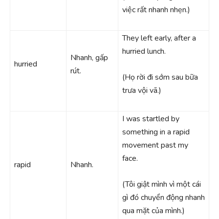
việc rất nhanh nhẹn.)
They left early, after a
hurried lunch.
Nhanh, gấp
hurried
rút.
(Họ rời đi sớm sau bữa
trưa vội vã.)
I was startled by
something in a rapid
movement past my
face.
rapid
Nhanh.
(Tôi giật mình vì một cái
gì đó chuyển động nhanh
qua mặt của mình.)