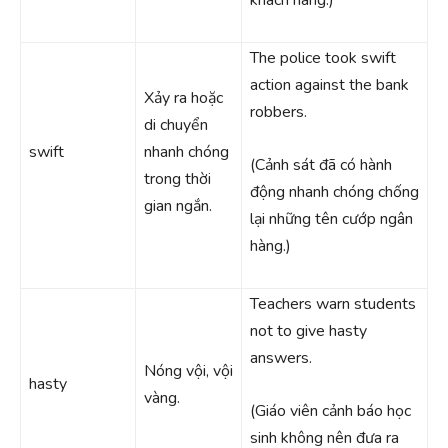
The police took swift
action against the bank
Xảy ra hoặc
robbers.
di chuyển
swift
nhanh chóng
(Cảnh sát đã có hành
trong thời
động nhanh chóng chống
gian ngắn.
lại những tên cướp ngân
hàng.)
Teachers warn students
not to give hasty
answers.
Nóng vội, vội
hasty
vàng.
(Giáo viên cảnh báo học
sinh không nên đưa ra