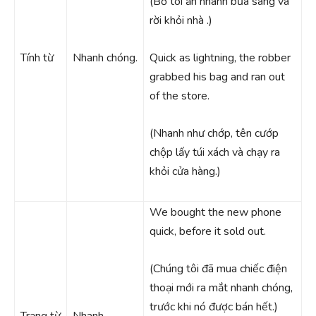
(Bố tôi ăn nhanh bữa sáng và
rời khỏi nhà .)
Tính từ
Nhanh chóng.
Quick as lightning, the robber
grabbed his bag and ran out
of the store.
(Nhanh như chớp, tên cướp
chộp lấy túi xách và chạy ra
khỏi cửa hàng.)
We bought the new phone
quick, before it sold out.
(Chúng tôi đã mua chiếc điện
thoại mới ra mắt nhanh chóng,
trước khi nó được bán hết.)
Trạng từ
Nhanh