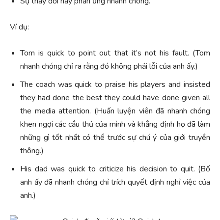
Sự thay đổi hay phản ứng nhanh chóng.
Ví dụ:
Tom is quick to point out that it’s not his fault. (Tom
nhanh chóng chỉ ra rằng đó không phải lỗi của anh ấy.)
The coach was quick to praise his players and insisted
they had done the best they could have done given all
the media attention. (Huấn luyện viên đã nhanh chóng
khen ngợi các cầu thủ của mình và khẳng định họ đã làm
những gì tốt nhất có thể trước sự chú ý của giới truyền
thông.)
His dad was quick to criticize his decision to quit. (Bố
anh ấy đã nhanh chóng chỉ trích quyết định nghỉ việc của
anh.)