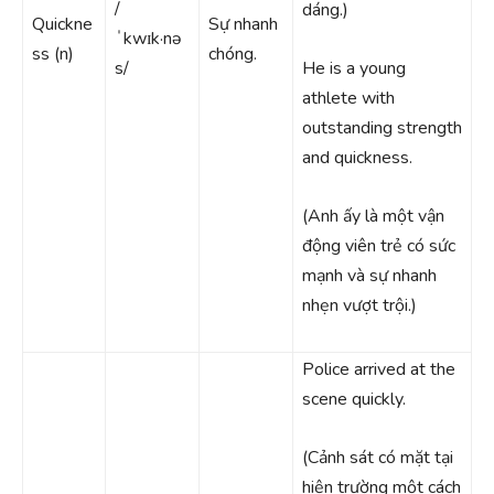
/
dáng.)
Quickne
Sự nhanh
ˈkwɪk·nə
ss (n)
chóng.
s/
He is a young
athlete with
outstanding strength
and quickness.
(Anh ấy là một vận
động viên trẻ có sức
mạnh và sự nhanh
nhẹn vượt trội.)
Police arrived at the
scene quickly.
(Cảnh sát có mặt tại
hiện trường một cách