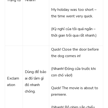
My holiday was too short –
the time went very quick.
(Kỳ nghỉ của tôi quá ngắn –
thời gian trôi qua rất nhanh.)
Quick! Close the door before
the dog comes in!
(Nhanh! Đóng cửa trước khi
Dùng để bảo
con chó vào!)
Exclam
ai đó làm gì
ation
đó nhanh
Quick! The movie is about to
chóng.
premiere.
(Nhanh! Bộ phim sắp chiếu