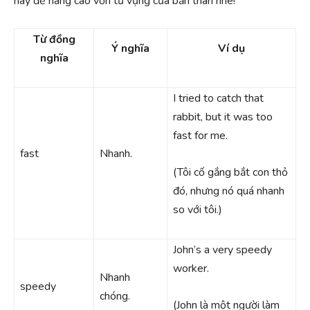
này để nâng cao vốn từ vựng của bản thân nhé!
Từ đồng
Ý nghĩa
Ví dụ
nghĩa
I tried to catch that
rabbit, but it was too
fast for me.
fast
Nhanh.
(Tôi cố gắng bắt con thỏ
đó, nhưng nó quá nhanh
so với tôi.)
John’s a very speedy
worker.
Nhanh
speedy
chóng.
(John là một người làm