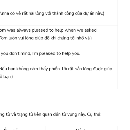
Anna có vẻ rất hài lòng với thành công của dự án này.)
om was always pleased to help when we asked.
Tom luôn vui lòng giúp đỡ khi chúng tôi nhờ vả.)
f you don’t mind, I’m pleased to help you.
Nếu bạn không cảm thấy phiền, tôi rất sẵn lòng được giúp
ỡ bạn.)
ng từ và trạng từ liên quan đến từ vựng này. Cụ thể: