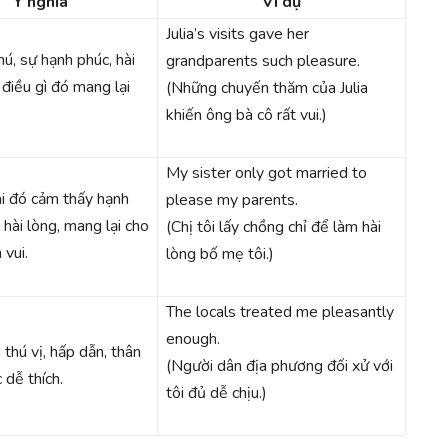
Ý nghĩa
Ví dụ
Julia’s visits gave her
hú, sự hạnh phúc, hài
grandparents such pleasure.
 điều gì đó mang lại
(Những chuyến thăm của Julia
khiến ông bà cô rất vui.)
My sister only got married to
i đó cảm thấy hạnh
please my parents.
hài lòng, mang lại cho
(Chị tôi lấy chồng chỉ để làm hài
 vui.
lòng bố mẹ tôi.)
The locals treated me pleasantly
enough.
thú vị, hấp dẫn, thân
(Người dân địa phương đối xử với
 dễ thích.
tôi đủ dễ chịu.)