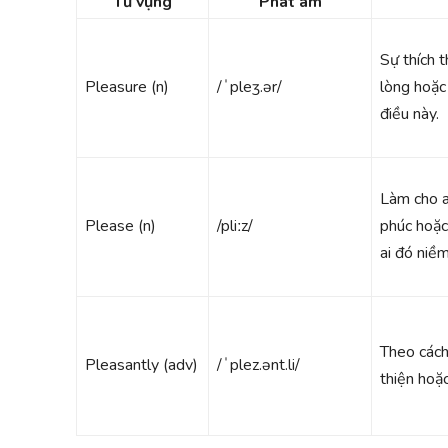
Từ vựng
Phát âm
Sự thích t
Pleasure (n)
/ˈpleʒ.ər/
lòng hoặc
điều này.
Làm cho a
Please (n)
/pliːz/
phúc hoặc 
ai đó niềm
Theo cách 
Pleasantly (adv)
/ˈplez.ənt.li/
thiện hoặc