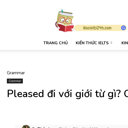
HỌC
IELTS
24H
TRANG CHỦ
KIẾN THỨC IELTS
KI
Grammar
Grammar
Pleased đi với giới từ gì? 