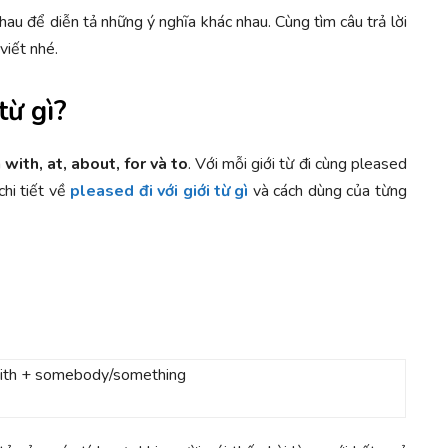
nhau để diễn tả những ý nghĩa khác nhau. Cùng tìm câu trả lời
viết nhé.
từ gì?
m
with, at, about, for và to
. Với mỗi giới từ đi cùng pleased
chi tiết về
pleased đi với giới từ gì
và cách dùng của từng
with + somebody/something