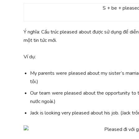
S + be + please
Ý nghĩa: Cấu trúc pleased about được sử dụng để diễn 
một tin tức mới.
Ví dụ:
My parents were pleased about my sister’s marriag
tôi.)
Our team were pleased about the opportunity to tr
nước ngoài.)
Jack is looking very pleased about his job. (Jack trô