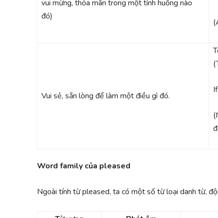
vui mừng, thỏa mãn trong một tình huống nào
đó)
(
T
(
I
Vui sẻ, sẵn lòng để làm một điều gì đó.
(
đ
Word family của pleased
Ngoài tính từ pleased, ta có một số từ loại danh từ, độ