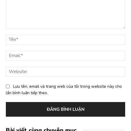
Bình
luận:
Tê
Ema
Web
Lưu tên, email và trang web của tôi trong website này cho
lần bình luận tiếp theo.
Bài viết cùng chuyên mục