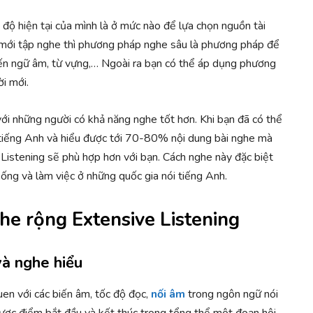
h độ hiện tại của mình là ở mức nào để lựa chọn nguồn tài
i mới tập nghe thì phương pháp nghe sâu là phương pháp để
 đến ngữ âm, từ vựng,… Ngoài ra bạn có thể áp dụng phương
i mới.
i những người có khả năng nghe tốt hơn. Khi bạn đã có thể
tiếng Anh và hiểu được tới 70-80% nội dung bài nghe mà
Listening sẽ phù hợp hơn với bạn. Cách nghe này đặc biệt
sống và làm việc ở những quốc gia nói tiếng Anh.
ghe rộng Extensive Listening
và nghe hiểu
en với các biến âm, tốc độ đọc,
nối âm
trong ngôn ngữ nói
được điểm bắt đầu và kết thúc trong tổng thể một đoạn hội