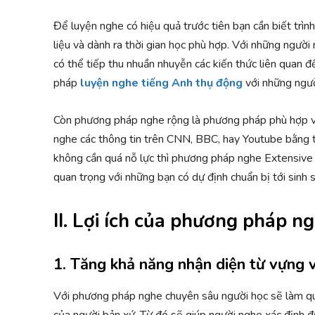
Để luyện nghe có hiệu quả trước tiên bạn cần biết trìn
liệu và dành ra thời gian học phù hợp. Với những ngườ
có thể tiếp thu nhuần nhuyễn các kiến thức liên quan
pháp
luyện nghe tiếng Anh thụ động
với những ngườ
Còn phương pháp nghe rộng là phương pháp phù hợp vớ
nghe các thông tin trên CNN, BBC, hay Youtube bằng 
không cần quá nỗ lực thì phương pháp nghe Extensive 
quan trọng với những bạn có dự định chuẩn bị tới sinh 
II. Lợi ích của phương pháp n
1. Tăng khả năng nhận diện từ vựng 
Với phương pháp nghe chuyên sâu người học sẽ làm qu
của người bản xứ. Từ đó sẽ giúp người nghe xác định 