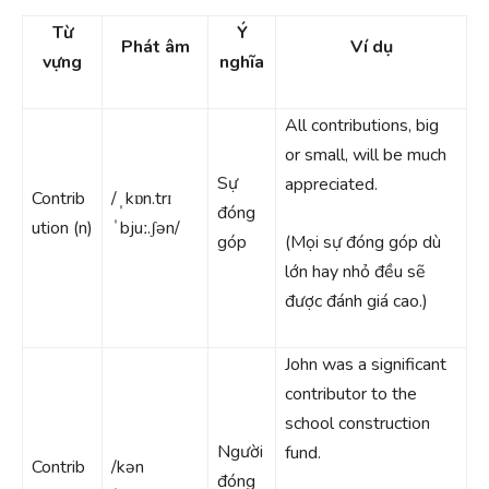
Từ
Ý
Phát âm
Ví dụ
vựng
nghĩa
All contributions, big
or small, will be much
Sự
appreciated.
Contrib
/ˌkɒn.trɪ
đóng
ution (n)
ˈbjuː.ʃən/
góp
(Mọi sự đóng góp dù
lớn hay nhỏ đều sẽ
được đánh giá cao.)
John was a significant
contributor to the
school construction
Người
fund.
Contrib
/kən
đóng