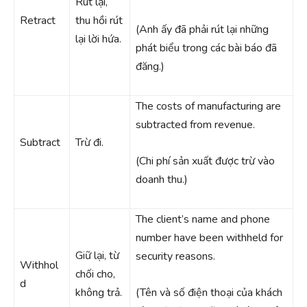
Rút lại,
Retract
thu hồi rút
(Anh ấy đã phải rút lại những
lại lời hứa.
phát biểu trong các bài báo đã
đăng.)
The costs of manufacturing are
subtracted from revenue.
Subtract
Trừ đi.
(Chi phí sản xuất được trừ vào
doanh thu.)
The client’s name and phone
number have been withheld for
Giữ lại, từ
security reasons.
Withhol
chối cho,
d
không trả.
(Tên và số điện thoại của khách