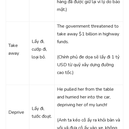
hàng đã được giữ lại vì lý do bảo
mật.)
The government threatened to
take away $1 billion in highway
Lấy đi,
funds.
Take
cướp đi,
away
loại bỏ.
(Chính phủ đe dọa sẽ lấy đi 1 tỷ
USD từ quỹ xây dựng đường
cao tốc.)
He pulled her from the table
and hurried her into the car,
depriving her of my lunch!
Lấy đi,
Deprive
tước đoạt.
(Anh ta kéo cô ấy ra khỏi bàn và
vội vã đưa cô ấy vào xe, không