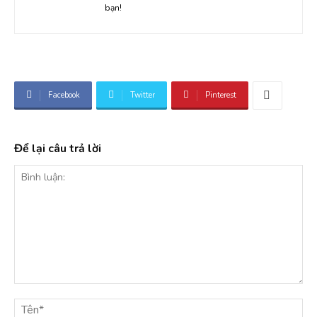
bạn!
Facebook
Twitter
Pinterest
Để lại câu trả lời
Bình
luận:
Tê