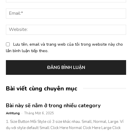
Ema
Web
Lưu tên, email và trang web của tôi trong website này cho
lần bình luận tiếp theo.
Bài viết cùng chuyên mục
Bài này sẽ nằm ở trong nhiều category
Anhtung
-
Tháng Một 6, 2025
1. Size Button Mỗi Style có 3 size khác nhau. Small, Normal, Large. Ví
dụ với style default Small Click Here Normal Click Here Large Click