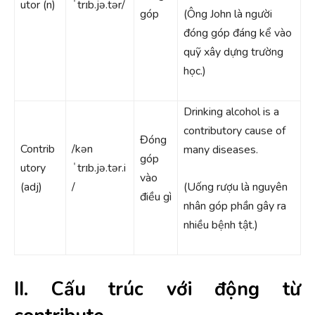
utor (n)
ˈtrɪb.jə.tər/
góp
(Ông John là người
đóng góp đáng kể vào
quỹ xây dựng trường
học.)
Drinking alcohol is a
contributory cause of
Đóng
Contrib
/kən
many diseases.
góp
utory
ˈtrɪb.jə.tər.i
vào
(adj)
/
(Uống rượu là nguyên
điều gì
nhân góp phần gây ra
nhiều bệnh tật.)
II. Cấu trúc với động từ