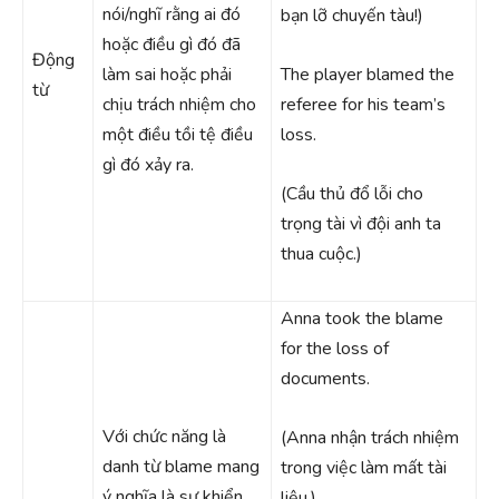
nói/nghĩ rằng ai đó
bạn lỡ chuyến tàu!)
hoặc điều gì đó đã
Động
làm sai hoặc phải
The player blamed the
từ
chịu trách nhiệm cho
referee for his team’s
một điều tồi tệ điều
loss.
gì đó xảy ra.
(Cầu thủ đổ lỗi cho
trọng tài vì đội anh ta
thua cuộc.)
Anna took the blame
for the loss of
documents.
Với chức năng là
(Anna nhận trách nhiệm
danh từ blame mang
trong việc làm mất tài
ý nghĩa là sự khiển
liệu.)