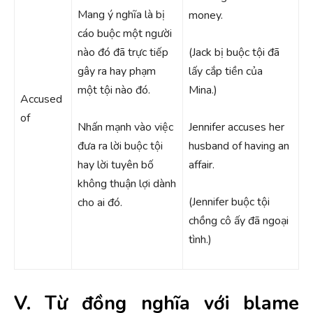
Mang ý nghĩa là bị
money.
cáo buộc một người
nào đó đã trực tiếp
(Jack bị buộc tội đã
gây ra hay phạm
lấy cắp tiền của
một tội nào đó.
Mina.)
Accused
of
Nhấn mạnh vào việc
Jennifer accuses her
đưa ra lời buộc tội
husband of having an
hay lời tuyên bố
affair.
không thuận lợi dành
(Jennifer buộc tội
cho ai đó.
chồng cô ấy đã ngoại
tình.)
V. Từ đồng nghĩa với blame