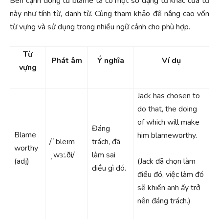
Bên cạnh động từ blame ta có một số dạng từ khác của từ
này như tính từ, danh từ. Cùng tham khảo để nâng cao vốn
từ vựng và sử dụng trong nhiều ngữ cảnh cho phù hợp.
Từ
Phát âm
Ý nghĩa
Ví dụ
vựng
Jack has chosen to
do that, the doing
of which will make
Đáng
Blame
him blameworthy.
/ˈbleɪm
trách, đã
worthy
ˌwɜː.ði/
làm sai
(adj)
(Jack đã chọn làm
điều gì đó.
điều đó, việc làm đó
sẽ khiến anh ấy trở
nên đáng trách.)