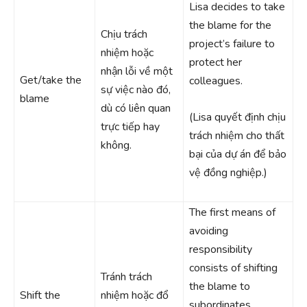
Lisa decides to take
the blame for the
Chịu trách
project’s failure to
nhiệm hoặc
protect her
nhận lỗi về một
Get/take the
colleagues.
sự việc nào đó,
blame
dù có liên quan
(Lisa quyết định chịu
trực tiếp hay
trách nhiệm cho thất
không.
bại của dự án để bảo
vệ đồng nghiệp.)
The first means of
avoiding
responsibility
consists of shifting
Tránh trách
the blame to
Shift the
nhiệm hoặc đổ
subordinates.