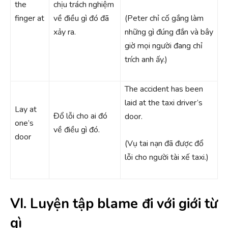
the
chịu trách nghiệm
finger at
về điều gì đó đã
(Peter chỉ cố gắng làm
xảy ra.
những gì đúng đắn và bây
giờ mọi người đang chỉ
trích anh ấy.)
The accident has been
laid at the taxi driver’s
Lay at
Đổ lỗi cho ai đó
door.
one’s
về điều gì đó.
door
(Vụ tai nạn đã được đổ
lỗi cho người tài xế taxi.)
VI. Luyện tập blame đi với giới từ
gì