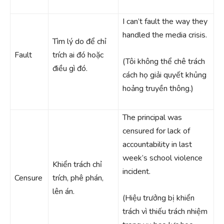
I can’t fault the way they
handled the media crisis.
Tìm lý do để chỉ
Fault
trích ai đó hoặc
(Tôi không thể chê trách
điều gì đó.
cách họ giải quyết khủng
hoảng truyền thông.)
The principal was
censured for lack of
accountability in last
week’s school violence
Khiển trách chỉ
incident.
Censure
trích, phê phán,
lên án.
(Hiệu trưởng bị khiển
trách vì thiếu trách nhiệm