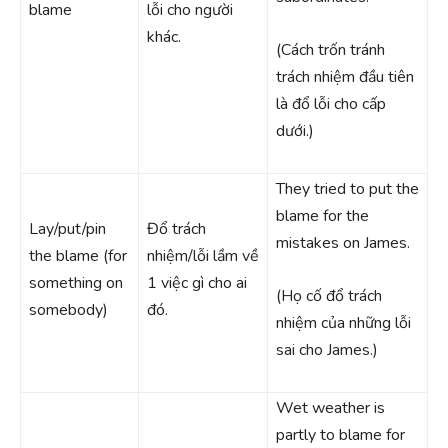
blame
lỗi cho người
khác.
(Cách trốn tránh
trách nhiệm đầu tiên
là đổ lỗi cho cấp
dưới.)
They tried to put the
blame for the
Lay/put/pin
Đổ trách
mistakes on James.
the blame (for
nhiệm/lỗi lầm về
something on
1 việc gì cho ai
(Họ cố đổ trách
somebody)
đó.
nhiệm của những lỗi
sai cho James.)
Wet weather is
partly to blame for