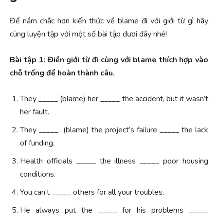
Để nắm chắc hơn kiến thức về blame đi với giới từ gì hãy
cùng luyện tập với một số bài tập đươi đây nhé!
Bài tập 1: Điền giới từ đi cùng với blame thích hợp vào
chỗ trống để hoàn thành câu.
They _____ (blame) her _____ the accident, but it wasn’t
her fault.
They _____ (blame) the project’s failure _____ the lack
of funding.
Health officials _____ the illness _____ poor housing
conditions.
You can’t _____ others for all your troubles.
He always put the _____ for his problems _____