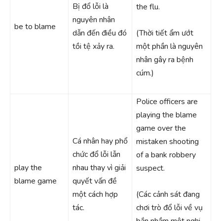
Bị đổ lỗi là
the flu.
nguyên nhân
be to blame
dẫn đến điều đó
(Thời tiết ẩm ướt
tồi tệ xảy ra.
một phần là nguyên
nhân gây ra bệnh
cúm.)
Police officers are
playing the blame
game over the
Cá nhân hay phổ
mistaken shooting
chức đổ lỗi lẫn
of a bank robbery
play the
nhau thay vì giải
suspect.
blame game
quyết vấn đề
một cách hợp
(Các cảnh sát đang
tác.
chơi trò đổ lỗi về vụ
bắn nhầm một nghi