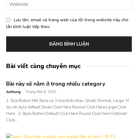
Web
Lưu tên, email và trang web của tôi trong website này cho
lần bình luận tiếp theo.
Bài viết cùng chuyên mục
Bài này sẽ nằm ở trong nhiều category
Anhtung
-
Tháng Một 6, 2025
1. Size Button Mỗi Style có 3 size khác nhau. Small, Normal, Large. Ví
dụ với style default Small Click Here Normal Click Here Large Click
Here 2. Style Button Default Click Here Round Click Here Outlined
Click...