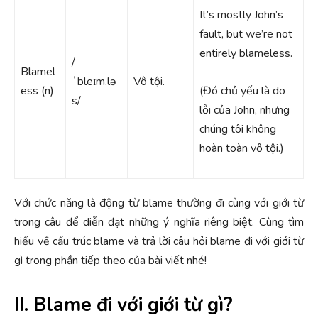
It’s mostly John’s
fault, but we’re not
entirely blameless.
/
Blamel
ˈbleɪm.lə
Vô tội.
ess (n)
(Đó chủ yếu là do
s/
lỗi của John, nhưng
chúng tôi không
hoàn toàn vô tội.)
Với chức năng là động từ blame thường đi cùng với giới từ
trong câu để diễn đạt những ý nghĩa riêng biệt. Cùng tìm
hiểu về cấu trúc blame và trả lời câu hỏi blame đi với giới từ
gì trong phần tiếp theo của bài viết nhé!
II. Blame đi với giới từ gì?