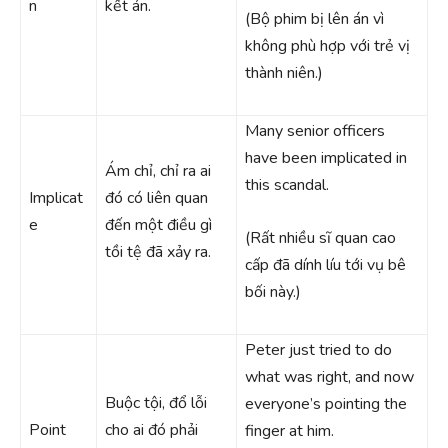
n
kết án.
(Bộ phim bị lên án vì
không phù hợp với trẻ vị
thành niên.)
Many senior officers
have been implicated in
Ám chỉ, chỉ ra ai
this scandal.
Implicat
đó có liên quan
e
đến một điều gì
(Rất nhiều sĩ quan cao
tồi tệ đã xảy ra.
cấp đã dính líu tới vụ bê
bối này.)
Peter just tried to do
what was right, and now
Buộc tội, đổ lỗi
everyone’s pointing the
Point
cho ai đó phải
finger at him.