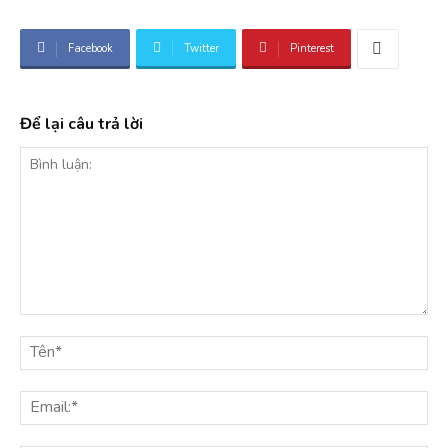
Facebook
Twitter
Pinterest
Để lại câu trả lời
Bình
luận:
Tê
Ema