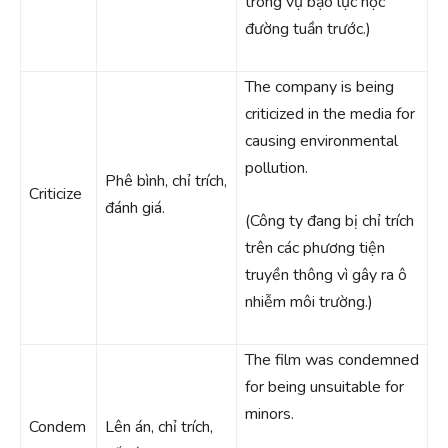
trong vụ bạo lực học
đường tuần trước.)
The company is being
criticized in the media for
causing environmental
pollution.
Phê bình, chỉ trích,
Criticize
đánh giá.
(Công ty đang bị chỉ trích
trên các phương tiện
truyền thông vì gây ra ô
nhiễm môi trường.)
The film was condemned
for being unsuitable for
minors.
Condem
Lên án, chỉ trích,