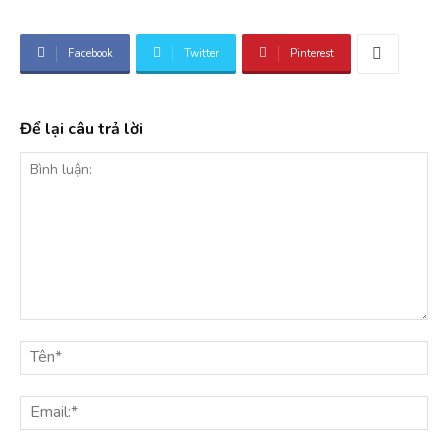
Facebook
Twitter
Pinterest
Để lại câu trả lời
Bình
luận:
Tê
Ema