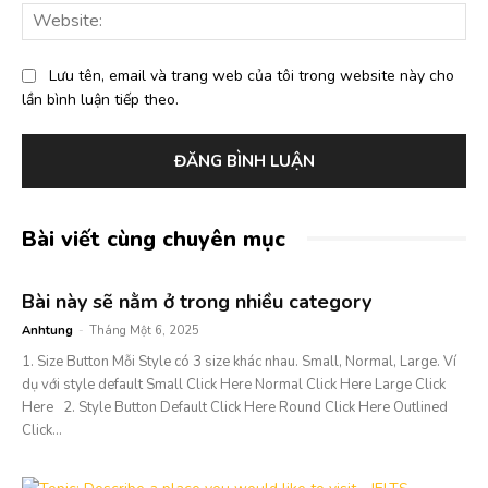
Web
Lưu tên, email và trang web của tôi trong website này cho
lần bình luận tiếp theo.
Bài viết cùng chuyên mục
Bài này sẽ nằm ở trong nhiều category
Anhtung
-
Tháng Một 6, 2025
1. Size Button Mỗi Style có 3 size khác nhau. Small, Normal, Large. Ví
dụ với style default Small Click Here Normal Click Here Large Click
Here 2. Style Button Default Click Here Round Click Here Outlined
Click...