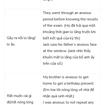
They went through an anxious
period before knowing the results
of the exam. (Họ đã trải qua một
khoảng thời gian lo lắng trước khi
Gây ra nỗi lo lắng/
biết kết quả của kỳ thi.)
lo âu.
Jack saw his father’s anxious face
at the window. (Jack nhìn thấy
khuôn mặt lo lắng của bố anh ấy
trên cửa sổ.)
My brother is anxious to get
home to get a birthday present.
(Em trai tôi nóng lòng về nhà để
Rất muốn cái gì
nhận quà sinh nhật.)
đó/rất nóng lòng
I was anxious to not repeat any