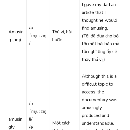
I gave my dad an
article that I
thought he would
/ə
find amusing.
Amusin
Thú vị, hài
ˈmjuː.zɪŋ
(Tôi đã đưa cho bố
g (adj)
hước.
/
tôi một bài báo mà
tôi nghĩ ông ấy sẽ
thấy thú vị.)
Although this is a
difficult topic to
access, the
documentary was
/ə
amusingly
ˈmjuː.zɪŋ.
produced and
amusin
li/
Một cách
understandable.
gly
/ə