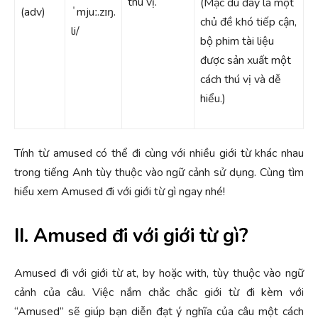
thú vị.
(Mặc dù đây là một
(adv)
ˈmjuː.zɪŋ.
chủ đề khó tiếp cận,
li/
bộ phim tài liệu
được sản xuất một
cách thú vị và dễ
hiểu.)
Tính từ amused có thể đi cùng với nhiều giới từ khác nhau
trong tiếng Anh tùy thuộc vào ngữ cảnh sử dụng. Cùng tìm
hiểu xem Amused đi với giới từ gì ngay nhé!
II. Amused đi với giới từ gì?
Amused đi với giới từ at, by hoặc with, tùy thuộc vào ngữ
cảnh của câu. Việc nắm chắc chắc giới từ đi kèm với
“Amused” sẽ giúp bạn diễn đạt ý nghĩa của câu một cách