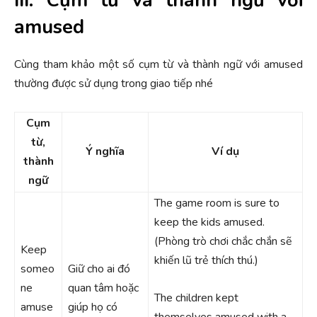
III. Cụm từ và thành ngữ với
amused
Cùng tham khảo một số cụm từ và thành ngữ với amused
thường được sử dụng trong giao tiếp nhé
Cụm
từ,
Ý nghĩa
Ví dụ
thành
ngữ
The game room is sure to
keep the kids amused.
(Phòng trò chơi chắc chắn sẽ
Keep
khiến lũ trẻ thích thú.)
someo
Giữ cho ai đó
ne
quan tâm hoặc
The children kept
amuse
giúp họ có
themselves amused with a