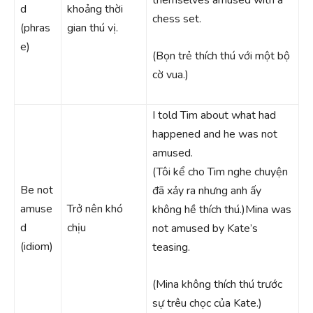
d
khoảng thời
chess set.
(phras
gian thú vị.
e)
(Bọn trẻ thích thú với một bộ
cờ vua.)
I told Tim about what had
happened and he was not
amused.
(Tôi kể cho Tim nghe chuyện
Be not
đã xảy ra nhưng anh ấy
amuse
Trở nên khó
không hề thích thú.)Mina was
d
chịu
not amused by Kate’s
(idiom)
teasing.
(Mina không thích thú trước
sự trêu chọc của Kate.)