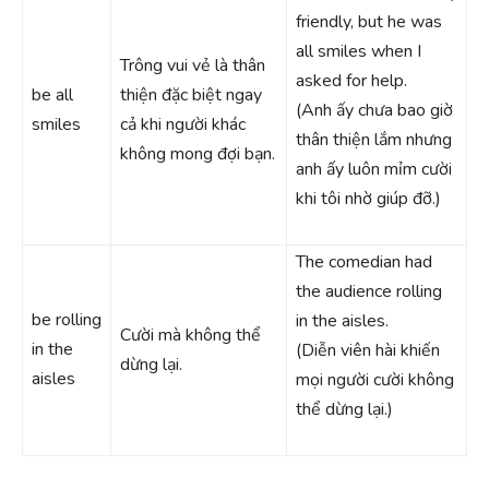
friendly, but he was
all smiles when I
Trông vui vẻ là thân
asked for help.
be all
thiện đặc biệt ngay
(Anh ấy chưa bao giờ
smiles
cả khi người khác
thân thiện lắm nhưng
không mong đợi bạn.
anh ấy luôn mỉm cười
khi tôi nhờ giúp đỡ.)
The comedian had
the audience rolling
be rolling
in the aisles.
Cười mà không thể
in the
(Diễn viên hài khiến
dừng lại.
aisles
mọi người cười không
thể dừng lại.)