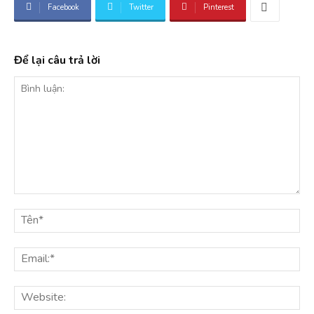
Facebook
Twitter
Pinterest
Để lại câu trả lời
Bình
luận:
Tê
Ema
Web