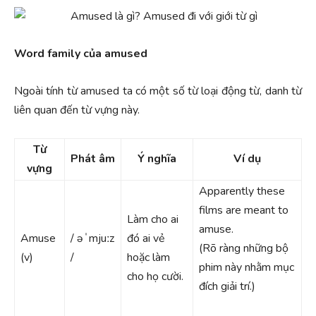
Word family của amused
Ngoài tính từ amused ta có một số từ loại động từ, danh từ
liên quan đến từ vựng này.
Từ
Phát âm
Ý nghĩa
Ví dụ
vựng
Apparently these
films are meant to
Làm cho ai
amuse.
Amuse
/ əˈmjuːz
đó ai vẻ
(Rõ ràng những bộ
(v)
/
hoặc làm
phim này nhằm mục
cho họ cười.
đích giải trí.)