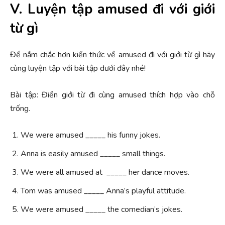
V. Luyện tập amused đi với giới
từ gì
Để nắm chắc hơn kiến thức về amused đi với giới từ gì hãy
cùng luyện tập với bài tập dưới đây nhé!
Bài tập: Điền giới từ đi cùng amused thích hợp vào chỗ
trống.
We were amused _____ his funny jokes.
Anna is easily amused _____ small things.
We were all amused at _____ her dance moves.
Tom was amused _____ Anna’s playful attitude.
We were amused _____ the comedian’s jokes.