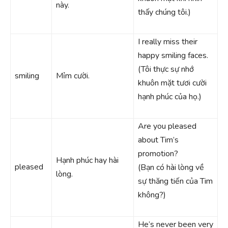
này.
thấy chúng tôi.)
I really miss their
happy smiling faces.
(Tôi thực sự nhớ
smiling
Mỉm cười.
khuôn mặt tươi cười
hạnh phúc của họ.)
Are you pleased
about Tim’s
promotion?
Hạnh phúc hay hài
pleased
(Bạn có hài lòng về
lòng.
sự thăng tiến của Tim
không?)
He’s never been very