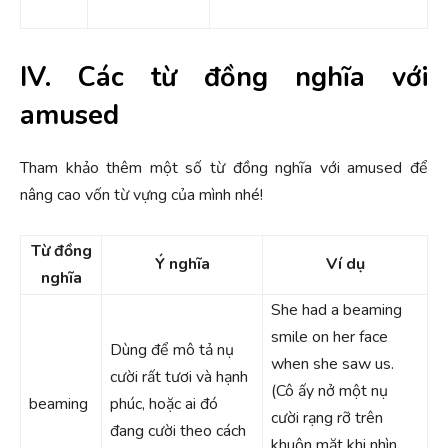
IV. Các từ đồng nghĩa với
amused
Tham khảo thêm một số từ đồng nghĩa với amused để
nâng cao vốn từ vựng của mình nhé!
Từ đồng
Ý nghĩa
Ví dụ
nghĩa
She had a beaming
smile on her face
Dùng để mô tả nụ
when she saw us.
cười rất tươi và hạnh
(Cô ấy nở một nụ
beaming
phúc, hoặc ai đó
cười rạng rỡ trên
đang cười theo cách
khuôn mặt khi nhìn