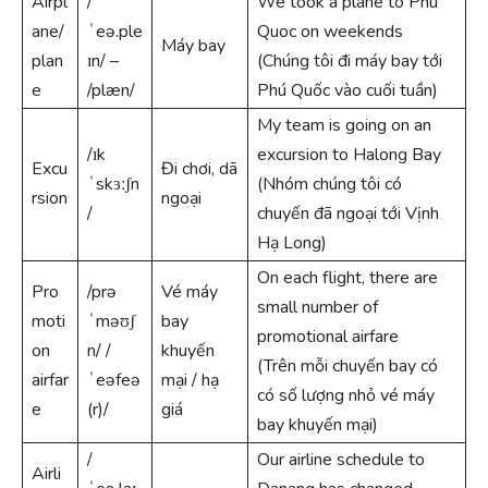
Airpl
/
We took a plane to Phu
ane/
ˈeə.ple
Quoc on weekends
Máy bay
plan
ɪn/ –
(Chúng tôi đi máy bay tới
e
/plæn/
Phú Quốc vào cuối tuần)
My team is going on an
/ɪk
excursion to Halong Bay
Excu
Đi chơi, dã
ˈskɜːʃn
(Nhóm chúng tôi có
rsion
ngoại
/
chuyến đã ngoại tới Vịnh
Hạ Long)
On each flight, there are
Pro
/prə
Vé máy
small number of
moti
ˈməʊʃ
bay
promotional airfare
on
n/ /
khuyến
(Trên mỗi chuyến bay có
airfar
ˈeəfeə
mại / hạ
có số lượng nhỏ vé máy
e
(r)/
giá
bay khuyến mại)
/
Our airline schedule to
Airli