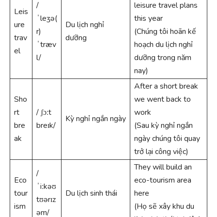
/
leisure travel plans
Leis
ˈleʒə(
this year
ure
Du lịch nghỉ
r)
(Chúng tôi hoãn kế
trav
dưỡng
ˈtræv
hoạch du lịch nghỉ
el
l/
dưỡng trong năm
nay)
After a short break
Sho
we went back to
rt
/ ʃɔːt
work
Kỳ nghỉ ngắn ngày
bre
breɪk/
(Sau kỳ nghỉ ngắn
ak
ngày chúng tôi quay
trở lại công việc)
They will build an
/
Eco
eco-tourism area
ˈiːkəʊ
tour
Du lịch sinh thái
here
tʊərɪz
ism
(Họ sẽ xây khu du
əm/