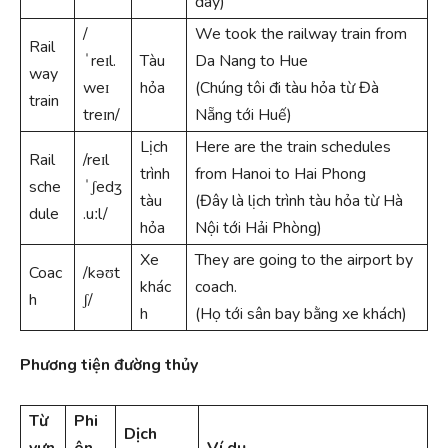
đây)
/
We took the railway train from
Rail
ˈreɪl.
Tàu
Da Nang to Hue
way
weɪ
hỏa
(Chúng tôi đi tàu hỏa từ Đà
train
treɪn/
Nẵng tới Huế)
Lịch
Here are the train schedules
Rail
/reɪl
trình
from Hanoi to Hai Phong
sche
ˈʃedʒ
tàu
(Đây là lịch trình tàu hỏa từ Hà
dule
.uːl/
hỏa
Nội tới Hải Phòng)
Xe
They are going to the airport by
Coac
/kəʊt
khác
coach.
h
ʃ/
h
(Họ tới sân bay bằng xe khách)
Phương tiện đường thủy
Từ
Phi
Dịch
vựn
ên
Ví dụ