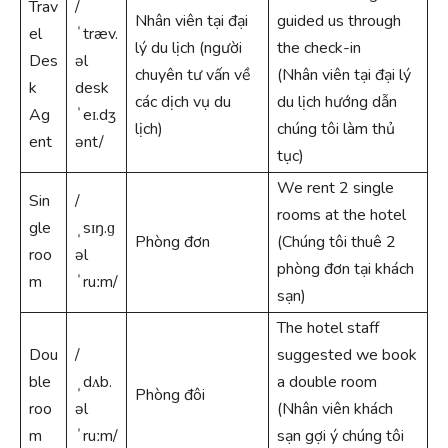
Trav
/
Nhân viên tại đại
guided us through
el
ˈtræv.
lý du lịch (người
the check-in
Des
əl
chuyên tư vấn về
(Nhân viên tại đại lý
k
desk
các dịch vụ du
du lịch hướng dẫn
Ag
ˈeɪ.dʒ
lịch)
chúng tôi làm thủ
ent
ənt/
tục)
We rent 2 single
Sin
/
rooms at the hotel
gle
ˌsɪŋ.ɡ
Phòng đơn
(Chúng tôi thuê 2
roo
əl
phòng đơn tại khách
m
ˈruːm/
sạn)
The hotel staff
Dou
/
suggested we book
ble
ˌdʌb.
a double room
Phòng đôi
roo
əl
(Nhân viên khách
m
ˈruːm/
sạn gợi ý chúng tôi