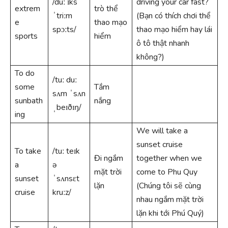
/duː ɪks
driving your car fast?
extrem
trò thể
ˈtriːm
(Bạn có thích chơi thể
e
thao mạo
spɔːts/
thao mạo hiểm hay lái
sports
hiểm
ô tô thật nhanh
không?)
To do
/tuː duː
some
Tắm
sʌm ˈsʌn
sunbath
nắng
ˌbeɪðɪŋ/
ing
We will take a
sunset cruise
To take
/tuː teɪk
Đi ngắm
together when we
a
ə
mặt trời
come to Phu Quy
sunset
ˈsʌnsɛt
lặn
(Chúng tôi sẽ cùng
cruise
kruːz/
nhau ngắm mặt trời
lặn khi tới Phú Quý)