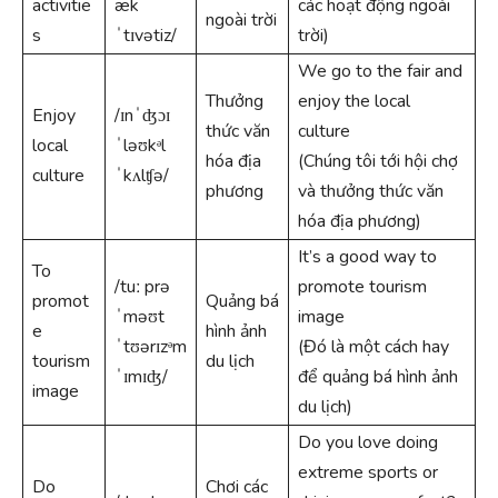
activitie
æk
các hoạt động ngoài
ngoài trời
s
ˈtɪvətiz/
trời)
We go to the fair and
Thưởng
enjoy the local
Enjoy
/ɪnˈʤɔɪ
thức văn
culture
local
ˈləʊkᵊl
hóa địa
(Chúng tôi tới hội chợ
culture
ˈkʌlʧə/
phương
và thưởng thức văn
hóa địa phương)
It’s a good way to
To
/tuː prə
promote tourism
promot
Quảng bá
ˈməʊt
image
e
hình ảnh
ˈtʊərɪzᵊm
(Đó là một cách hay
tourism
du lịch
ˈɪmɪʤ/
để quảng bá hình ảnh
image
du lịch)
Do you love doing
extreme sports or
Do
Chơi các