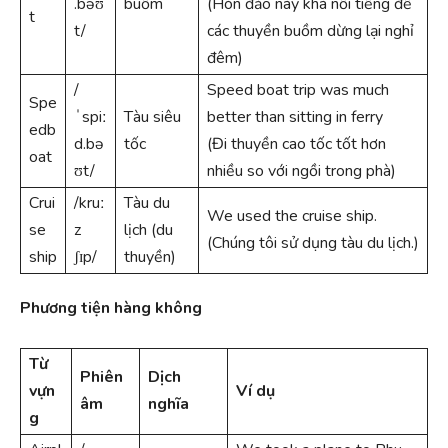
.bəʊ
buồm
(Hòn đảo này khá nổi tiếng để
t
t/
các thuyền buồm dừng lại nghỉ
đêm)
/
Speed boat trip was much
Spe
ˈspiː
Tàu siêu
better than sitting in ferry
edb
d.bə
tốc
(Đi thuyền cao tốc tốt hơn
oat
ʊt/
nhiều so với ngồi trong phà)
Crui
/kruː
Tàu du
We used the cruise ship.
se
z
lịch (du
(Chúng tôi sử dụng tàu du lịch.)
ship
ʃɪp/
thuyền)
Phương tiện hàng không
Từ
Phiên
Dịch
vựn
Ví dụ
âm
nghĩa
g