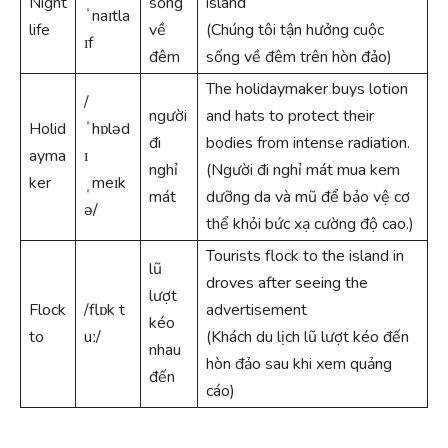
Night
sống
island
ˈnaɪtla
life
về
(Chúng tôi tận hưởng cuộc
ɪf
đêm
sống về đêm trên hòn đảo)
The holidaymaker buys lotion
/
người
and hats to protect their
Holid
ˈhɒləd
đi
bodies from intense radiation.
ayma
ɪ
nghỉ
(Người đi nghỉ mát mua kem
ker
ˌmeɪk
mát
dưỡng da và mũ để bảo vệ cơ
ə/
thể khỏi bức xạ cường độ cao.)
Tourists flock to the island in
lũ
droves after seeing the
lượt
Flock
/flɒk t
advertisement
kéo
to
uː/
(Khách du lịch lũ lượt kéo đến
nhau
hòn đảo sau khi xem quảng
đến
cáo)