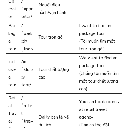
Op
/
Người điều
erat
ˈɒpər
hành/vận hành
or
eɪtər/
Pac
/
I want to find an
kag
ˈpæk.
package tour
Tour trọn gói
e
ɪdʒ
(Tôi muốn tìm một
tour
ˌtʊər/
tour trọn gói)
We want to find an
Incl
/ɪn
package tour
usiv
ˈkluː.s
Tour chất lượng
(Chúng tôi muốn tìm
e
ɪv
cao
một tour chất lượng
tour
tʊər/
cao)
Ret
/
You can book rooms
ail
ˈriː.teɪ
at retail travel
Trav
l
Đại lý bán lẻ về
agency
el
ˈtræv.
du lịch
(Bạn có thể đặt