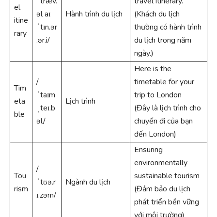
ˈtræv.
travel itinerary.
el
əl aɪ
Hành trình du lịch
(Khách du lịch
itine
ˈtɪn.ər
thường có hành trình
rary
.ər.i/
du lịch trong năm
ngày.)
Here is the
/
timetable for your
Tim
ˈtaɪm
trip to London
eta
Lịch trình
ˌteɪ.b
(Đây là lịch trình cho
ble
əl/
chuyến đi của bạn
đến London)
Ensuring
environmentally
/
Tou
sustainable tourism
ˈtʊə.r
Ngành du lịch
rism
(Đảm bảo du lịch
ɪ.zəm/
phát triển bền vững
với môi trường)