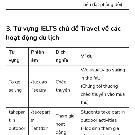
nên đặt phòng đôi)
3. Từ vựng IELTS chủ đề Travel về các
hoạt động du lịch
Từ
Phiên
Dịch
Ví dụ
vựng
âm
nghĩa
We usually go sailing
in the fall
To go
/tuː ɡəʊ
Chèo
(Chúng tôi thường
sailing
ˈseɪlɪŋ/
thuyền
chèo thuyền vào mùa
thu)
takepar
/takepart
Students take part in
Tham gia
t in
ɪn
outdoor activities
hoạt
outdoor
ˈaʊtdɔːr
(Học sinh tham gia
động