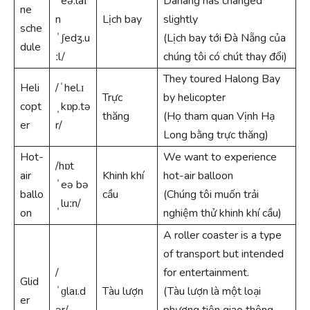
ˈeə.laɪ
Danang has changed
ne
n
Lịch bay
slightly
sche
ˈʃedʒ.u
(Lịch bay tới Đà Nẵng của
dule
ːl/
chúng tôi có chút thay đổi)
They toured Halong Bay
Heli
/ˈhel.ɪ
Trực
by helicopter
copt
ˌkɒp.tə
thăng
(Họ tham quan Vịnh Hạ
er
r/
Long bằng trực thăng)
Hot-
We want to experience
/hɒt
air
Khinh khí
hot-air balloon
ˈeə bə
ballo
cầu
(Chúng tôi muốn trải
ˌluːn/
on
nghiệm thử khinh khí cầu)
A roller coaster is a type
of transport but intended
/
for entertainment.
Glid
ˈɡlaɪ.d
Tàu lượn
(Tàu lượn là một loại
er
ər/
phương tiện giao thông