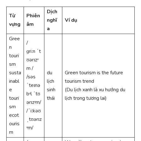
Dịch
Từ
Phiên
nghĩ
Ví dụ
vựng
âm
a
Gree
/
n
ɡriːn ˈt
touri
ʊərɪzᵊ
sm
m
/
susta
du
Green tourism is the future
/səs
inabl
lịch
tourism trend
ˈteɪnə
e
sinh
(Du lịch xanh là xu hướng du
bᵊl ˈtʊ
touri
thái
lịch trong tương lai)
ərɪzᵊm/
sm
/ˈiːkəʊ
ecot
ˌtʊərɪz
ouris
ᵊm/
m