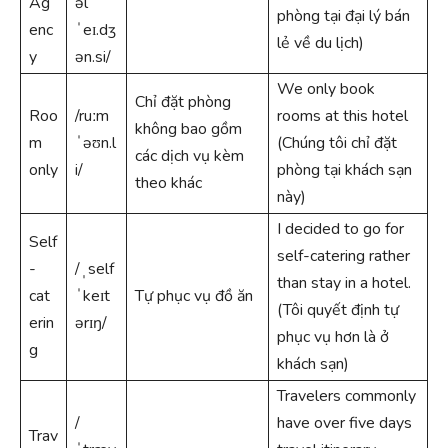
Ag
əl
phòng tại đại lý bán
enc
ˈeɪ.dʒ
lẻ về du lịch)
y
ən.si/
We only book
Chỉ đặt phòng
Roo
/ruːm
rooms at this hotel
không bao gồm
m
ˈəʊn.l
(Chúng tôi chỉ đặt
các dịch vụ kèm
only
i/
phòng tại khách sạn
theo khác
này)
I decided to go for
Self
self-catering rather
-
/ˌself
than stay in a hotel.
cat
ˈkeɪt
Tự phục vụ đồ ăn
(Tôi quyết định tự
erin
ərɪŋ/
phục vụ hơn là ở
g
khách sạn)
Travelers commonly
/
have over five days
Trav