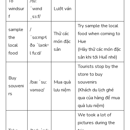
To
/tuː
windsur
ˈwɪnd
Lướt ván
f
ˌsɜːf/
Try sample the local
sample
/
Thử các
food when coming to
the
ˈsɑːmpᵊl
món đặc
Hue
local
ðə ˈləʊkᵊ
sản
(Hãy thử các món đặc
food
l fuːd/
sản khi tới Huế nhé)
Tourists stop by the
store to buy
Buy
/baɪ ˈsuː
Mua quà
souvenirs
souveni
vənɪəz/
lưu niệm
(Khách du lịch ghé
rs
qua của hàng để mua
quà lưu niệm)
We took a lot of
pictures during the