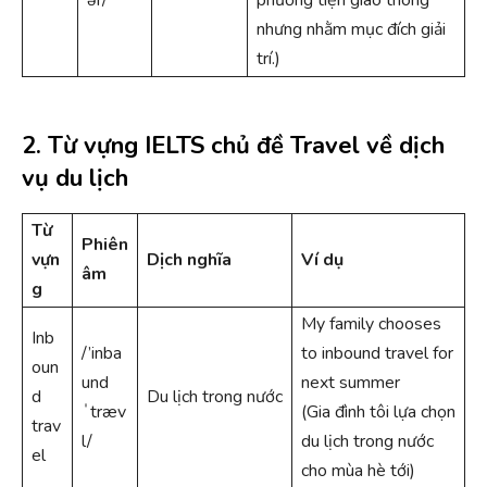
nhưng nhằm mục đích giải
trí.)
2. Từ vựng IELTS chủ đề Travel về dịch
vụ du lịch
Từ
Phiên
vựn
Dịch nghĩa
Ví dụ
âm
g
My family chooses
Inb
/’inba
to inbound travel for
oun
und
next summer
d
Du lịch trong nước
ˈtræv
(Gia đình tôi lựa chọn
trav
l/
du lịch trong nước
el
cho mùa hè tới)