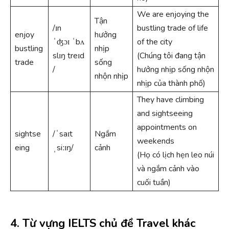
We are enjoying the
Tận
/ɪn
bustling trade of life
enjoy
hưởng
ˈʤɔɪ ˈbʌ
of the city
bustling
nhịp
slɪŋ treɪd
(Chúng tôi đang tận
trade
sống
/
hưởng nhịp sống nhộn
nhộn nhịp
nhịp của thành phố)
They have climbing
and sightseeing
appointments on
sightse
/ˈsaɪt
Ngắm
weekends
eing
ˌsiːɪŋ/
cảnh
(Họ có lịch hẹn leo núi
và ngắm cảnh vào
cuối tuần)
4. Từ vựng IELTS chủ đề Travel khác