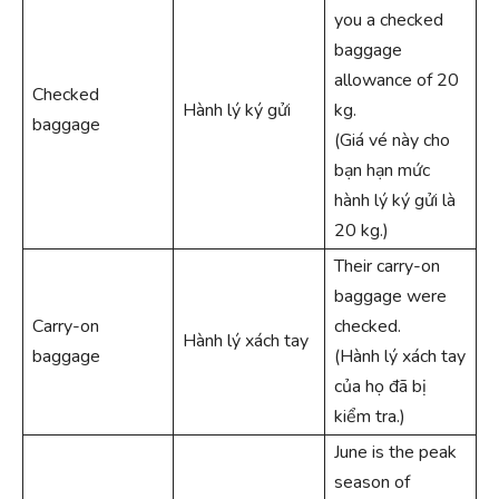
you a checked
baggage
allowance of 20
Checked
Hành lý ký gửi
kg.
baggage
(Giá vé này cho
bạn hạn mức
hành lý ký gửi là
20 kg.)
Their carry-on
baggage were
Carry-on
checked.
Hành lý xách tay
baggage
(Hành lý xách tay
của họ đã bị
kiểm tra.)
June is the peak
season of