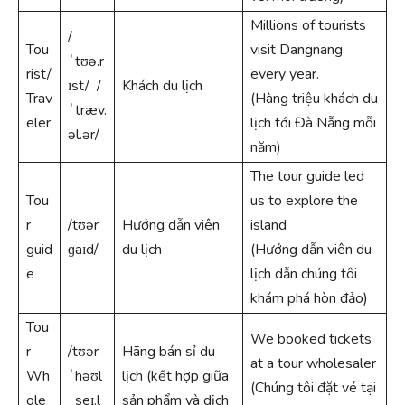
Millions of tourists
/
Tou
visit Dangnang
ˈtʊə.r
rist/
every year.
ɪst/ /
Khách du lịch
Trav
(Hàng triệu khách du
ˈtræv.
eler
lịch tới Đà Nẵng mỗi
əl.ər/
năm)
The tour guide led
Tou
us to explore the
r
/tʊər
Hướng dẫn viên
island
guid
ɡaɪd/
du lịch
(Hướng dẫn viên du
e
lịch dẫn chúng tôi
khám phá hòn đảo)
Tou
We booked tickets
r
/tʊər
Hãng bán sỉ du
at a tour wholesaler
Wh
ˈhəʊl
lịch (kết hợp giữa
(Chúng tôi đặt vé tại
ole
ˌseɪ.l
sản phẩm và dịch