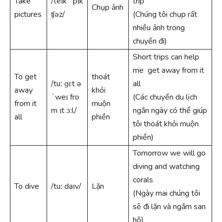
Take
/teɪk ˈpɪk
trip
Chụp ảnh
pictures
ʧəz/
(Chúng tôi chụp rất
nhiều ảnh trong
chuyến đi)
Short trips can help
me get away from it
To get
thoát
/tuː ɡɛt ə
all
away
khỏi
ˈweɪ frɒ
(Các chuyến du lịch
from it
muộn
m ɪt ɔːl/
ngắn ngày có thể giúp
all
phiền
tôi thoát khỏi muộn
phiền)
Tomorrow we will go
diving and watching
corals
To dive
/tuː daɪv/
Lặn
(Ngày mai chúng tôi
sẽ đi lặn và ngắm san
hô)