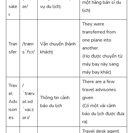
một hãng bán sỉ du
sale
ər/
vụ du lịch)
lịch)
r
They were
transferred from
one plane into
Tran
/træn
Vận chuyển (hành
another.
sfer
sˈfɜːr/
khách)
(Họ được chuyển từ
máy bay này sang
máy bay khác)
There are a few
Trav
/
travel advisories
el
ˈtræv.
Thông tin cảnh
given
Adv
əl əd
báo du lịch
(Có một vài cảnh
isori
ˈvaɪ.z
báo du lịch được đưa
es
ər.i/
ra)
Travel desk agent