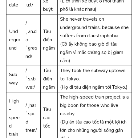
xe
(Lịch trình xe buýt ở mỗi thành
dule
.uːl/
buýt
phố là khác nhau)
She never travels on
/
underground trains. because she
Und
ˌʌn.d
Tàu
suffers from claustrophobia.
ergro
ə
điện
(Cô ấy không bao giờ đi tàu
und
ˈɡraʊ
ngầm
ngầm vì mắc chứng sợ bị giam
nd/
cầm)
/
Tàu
They took the subway uptown
Sub
ˈsʌb.
điện
to Tokyo.
way
weɪ/
ngầm
(Họ đi tàu điện ngầm tới Tokyo.)
The high-speed train project is a
High
/ˌhaɪ
big boon for those who live
-
Tàu
ˈspiː
nearby
spee
cao
d
(Dự án tàu cao tốc là một lợi ích
d
tốc
treɪn/
lớn cho những người sống gần
train