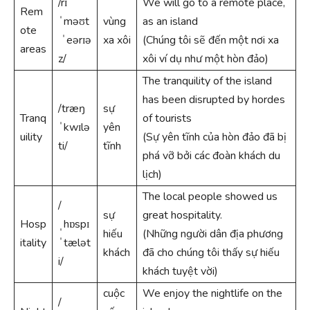
/rɪ
We will go to a remote place,
Rem
ˈməʊt
vùng
as an island
ote
ˈeərɪə
xa xôi
(Chúng tôi sẽ đến một nơi xa
areas
z/
xôi ví dụ như một hòn đảo)
The tranquility of the island
has been disrupted by hordes
/træŋ
sự
Tranq
of tourists
ˈkwɪlə
yên
uility
(Sự yên tĩnh của hòn đảo đã bị
ti/
tĩnh
phá vỡ bởi các đoàn khách du
lịch)
The local people showed us
/
sự
great hospitality.
Hosp
ˌhɒspɪ
hiếu
(Những người dân địa phương
itality
ˈtælət
khách
đã cho chúng tôi thấy sự hiếu
i/
khách tuyệt vời)
cuộc
We enjoy the nightlife on the
/