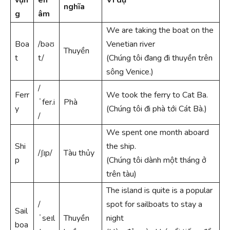
nghĩa
g
âm
We are taking the boat on the
Boa
/bəʊ
Venetian river
Thuyền
t
t/
(Chúng tôi đang đi thuyền trên
sông Venice.)
/
Ferr
We took the ferry to Cat Ba.
ˈfer.i
Phà
y
(Chúng tôi đi phà tới Cát Bà.)
/
We spent one month aboard
Shi
the ship.
/ʃɪp/
Tàu thủy
p
(Chúng tôi dành một tháng ở
trên tàu)
The island is quite is a popular
/
spot for sailboats to stay a
Sail
ˈseɪl
Thuyền
night
boa