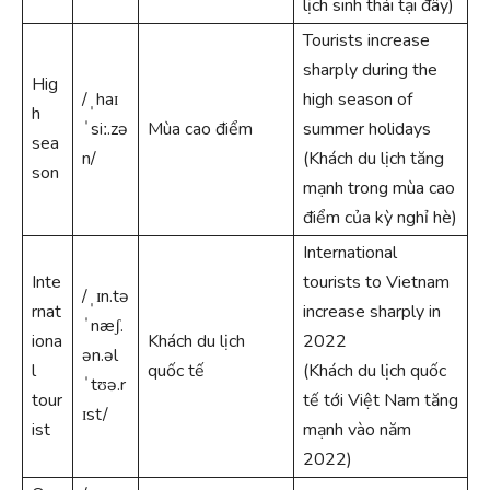
lịch sinh thái tại đây)
Tourists increase
sharply during the
Hig
/ˌhaɪ
high season of
h
ˈsiː.zə
Mùa cao điểm
summer holidays
sea
n/
(Khách du lịch tăng
son
mạnh trong mùa cao
điểm của kỳ nghỉ hè)
International
Inte
tourists to Vietnam
/ˌɪn.tə
rnat
increase sharply in
ˈnæʃ.
iona
Khách du lịch
2022
ən.əl
l
quốc tế
(Khách du lịch quốc
ˈtʊə.r
tour
tế tới Việt Nam tăng
ɪst/
ist
mạnh vào năm
2022)