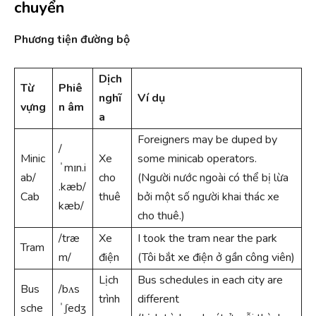
chuyển
Phương tiện đường bộ
Dịch
Từ
Phiê
nghĩ
Ví dụ
vựng
n âm
a
Foreigners may be duped by
/
Minic
Xe
some minicab operators.
ˈmɪn.i
ab/
cho
(Người nước ngoài có thể bị lừa
.kæb/
Cab
thuê
bởi một số người khai thác xe
kæb/
cho thuê.)
/træ
Xe
I took the tram near the park
Tram
m/
điện
(Tôi bắt xe điện ở gần công viên)
Lịch
Bus schedules in each city are
Bus
/bʌs
trình
different
sche
ˈʃedʒ