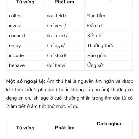
Từ vựng
Phát âm
collect
/kəˈlekt/
Sưu tầm
invest
/ɪnˈvest/
Đầu tư
connect
/kəˈnekt/
Kết nối
enjoy
/ɪnˈdʒɔɪ/
Thưởng thức
include
/ɪnˈkluːd/
Bao gồm
behave
/bɪˈheɪv/
Ứng xử
Một số ngoại lệ:
Âm thứ hai là nguyên âm ngắn và được
kết thúc bởi 1 phụ âm ( hoặc không có phụ âm) thường có
dạng er, en, ish, age ở cuối thường nhấn trọng âm của từ có
2 âm tiết ở âm tiết thứ nhất.
Ví dụ:
Dịch nghĩa
Từ vựng
Phát âm