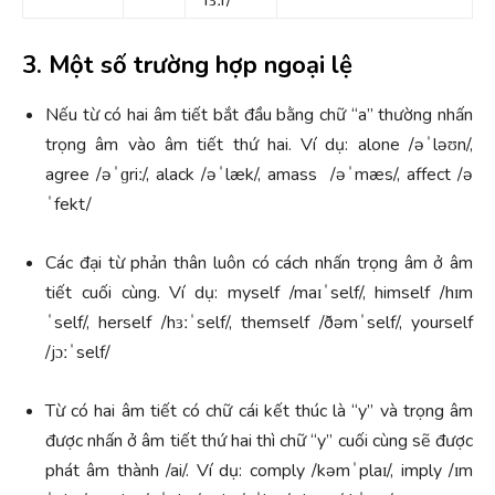
3. Một số trường hợp ngoại lệ
Nếu từ có hai âm tiết bắt đầu bằng chữ “a” thường nhấn
trọng âm vào âm tiết thứ hai. Ví dụ: alone /əˈləʊn/,
agree /əˈɡriː/, alack /əˈlæk/, amass /əˈmæs/, affect /ə
ˈfekt/
Các đại từ phản thân luôn có cách nhấn trọng âm ở âm
tiết cuối cùng. Ví dụ: myself /maɪˈself/, himself /hɪm
ˈself/, herself /hɜːˈself/, themself /ðəmˈself/, yourself
/jɔːˈself/
Từ có hai âm tiết có chữ cái kết thúc là “y” và trọng âm
được nhấn ở âm tiết thứ hai thì chữ “y” cuối cùng sẽ được
phát âm thành /ai/. Ví dụ: comply /kəmˈplaɪ/, imply /ɪm