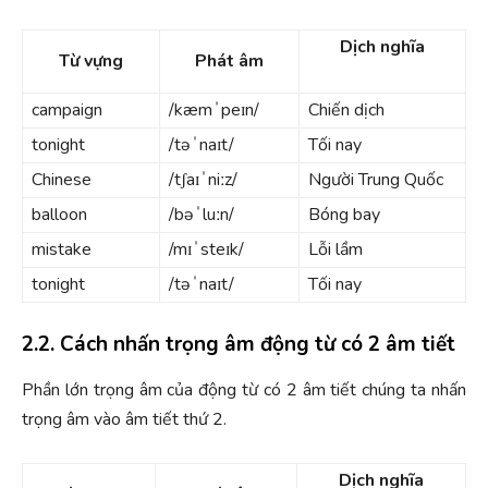
Dịch nghĩa
Từ vựng
Phát âm
campaign
/kæmˈpeɪn/
Chiến dịch
tonight
/təˈnaɪt/
Tối nay
Chinese
/tʃaɪˈniːz/
Người Trung Quốc
balloon
/bəˈluːn/
Bóng bay
mistake
/mɪˈsteɪk/
Lỗi lầm
tonight
/təˈnaɪt/
Tối nay
2.2. Cách nhấn trọng âm động từ có 2 âm tiết
Phần lớn trọng âm của động từ có 2 âm tiết chúng ta nhấn
trọng âm vào âm tiết thứ 2.
Dịch nghĩa