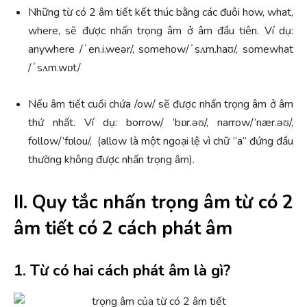
Những từ có 2 âm tiết kết thúc bằng các đuôi how, what,
where, sẽ được nhấn trọng âm ở âm đầu tiên. Ví dụ:
anywhere /ˈen.i.weər/, somehow/ˈsʌm.haʊ/, somewhat
/ˈsʌm.wɒt/
Nếu âm tiết cuối chứa /ow/ sẽ được nhấn trọng âm ở âm
thứ nhất. Ví dụ: borrow/ ‘bɒr.əʊ/, narrow/’nær.əʊ/,
follow/’fɒlou/, (allow là một ngoại lệ vì chữ “a” đứng đầu
thường không được nhấn trọng âm).
II. Quy tắc nhấn trọng âm từ có 2
âm tiết có 2 cách phát âm
1. Từ có hai cách phát âm là gì?