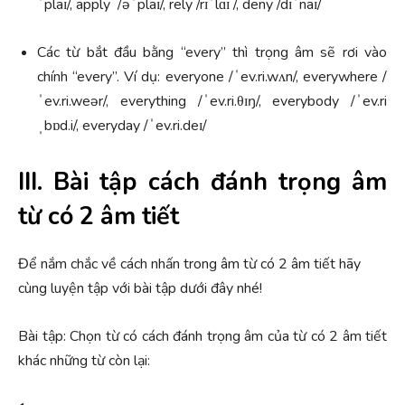
ˈplaɪ/, apply /əˈplaɪ/, rely /rɪˈlɑɪ /, deny /dɪˈnaɪ/
Các từ bắt đầu bằng “every” thì trọng âm sẽ rơi vào
chính “every”. Ví dụ: everyone /ˈev.ri.wʌn/, everywhere /
ˈev.ri.weər/, everything /ˈev.ri.θɪŋ/, everybody /ˈev.ri
ˌbɒd.i/, everyday /ˈev.ri.deɪ/
III. Bài tập cách đánh trọng âm
từ có 2 âm tiết
Để nắm chắc về cách nhấn trong âm từ có 2 âm tiết hãy
cùng luyện tập với bài tập dưới đây nhé!
Bài tập: Chọn từ có cách đánh trọng âm của từ có 2 âm tiết
khác những từ còn lại: