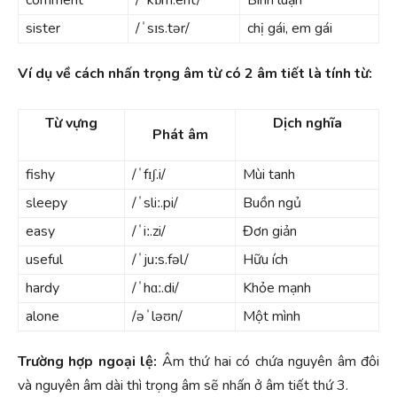
sister
/ˈsɪs.tər/
chị gái, em gái
Ví dụ về cách nhấn trọng âm từ có 2 âm tiết là tính từ:
Từ vựng
Dịch nghĩa
Phát âm
fishy
/ˈfɪʃ.i/
Mùi tanh
sleepy
/ˈsliː.pi/
Buồn ngủ
easy
/ˈiː.zi/
Đơn giản
useful
/ˈjuːs.fəl/
Hữu ích
hardy
/ˈhɑː.di/
Khỏe mạnh
alone
/əˈləʊn/
Một mình
Trường hợp ngoại lệ:
Âm thứ hai có chứa nguyên âm đôi
và nguyên âm dài thì trọng âm sẽ nhấn ở âm tiết thứ 3.