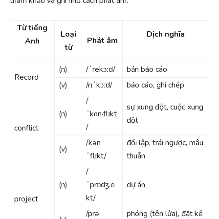
tham khảo và ghi nhớ cách phát âm:
Từ tiếng
Loại
Dịch nghĩa
Phát âm
Anh
từ
(n)
/ˈrekɔːd/
bản báo cáo
Record
(v)
/rɪˈkɔːd/
báo cáo, ghi chép
/
sự xung đột, cuộc xung
(n)
ˈkɑn·flɪkt
đột
/
conflict
/kən
đối lập, trái ngược, mâu
(v)
ˈflɪkt/
thuẫn
/
(n)
ˈprɒdʒ.e
dự án
kt/
project
/prə
phóng (tên lửa), đặt kế