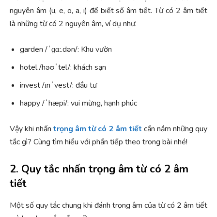
nguyên âm (u, e, o, a, i) để biết số âm tiết. Từ có 2 âm tiết
là những từ có 2 nguyên âm, ví dụ như:
garden /ˈɡɑː.dən/: Khu vườn
hotel /həʊˈtel/: khách sạn
invest /ɪnˈvest/: đầu tư
happy /ˈhæpi/: vui mừng, hạnh phúc
Vậy khi nhấn
trọng âm từ có 2 âm tiết
cần nắm những quy
tắc gì? Cùng tìm hiểu với phần tiếp theo trong bài nhé!
2. Quy tắc nhấn trọng âm từ có 2 âm
tiết
Một số quy tắc chung khi đánh trọng âm của từ có 2 âm tiết