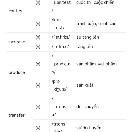
(n)
ˈkɒn.test
cuộc thi, cuộc chiến
/
contest
/kən
(v)
tranh luận, tranh cãi
ˈtest/
(n)
/ˈɪn.kriːs/
sự tăng lên
increase
(v)
/ɪnˈkriːs/
tăng lên
/
(n)
ˈprɒdʒ.uː
sản phẩm, vật phẩm
s/
produce
/prə
(v)
sản xuất
ˈdʒuːs/
/
(n)
ˈtræns.fɜ
dời, chuyển
ːr/
transfer
/træns
(v)
sự di chuyển
ˈfɜːr/