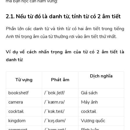
mà bạn học cần nắm vững:
2.1. Nếu từ đó là danh từ, tính từ có 2 âm tiết
Phần lớn các danh từ và tính từ có hai âm tiết trong tiếng
Anh thì trọng âm của từ thường rơi vào âm tiết thứ nhất.
Ví dụ về cách nhấn trọng âm của từ có 2 âm tiết là
danh từ
:
Dịch nghĩa
Từ vựng
Phát âm
bookshelf
/ˈbʊk.ʃelf/
Giá sách
camera
/ˈkæm.rə/
Máy ảnh
cocktail
/ˈkɒk.teɪl/
cocktail
kingdom
/ˈkɪŋ.dəm/
Vương quốc
comment
/ˈkɒm.ent/
Bình luận