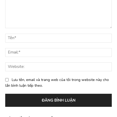
Bình
luận:
Tê
Ema
Web
Lưu tên, email và trang web của tôi trong website này cho
lần bình luận tiếp theo.