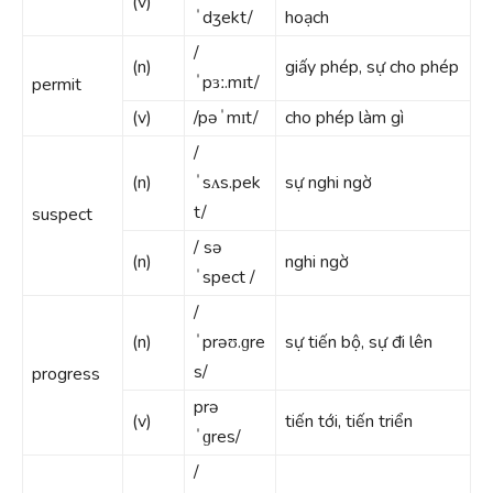
(v)
ˈdʒekt/
hoạch
/
(n)
giấy phép, sự cho phép
ˈpɜː.mɪt/
permit
(v)
/pəˈmɪt/
cho phép làm gì
/
(n)
ˈsʌs.pek
sự nghi ngờ
t/
suspect
/ sə
(n)
nghi ngờ
ˈspect /
/
(n)
ˈprəʊ.ɡre
sự tiến bộ, sự đi lên
s/
progress
prə
(v)
tiến tới, tiến triển
ˈɡres/
/