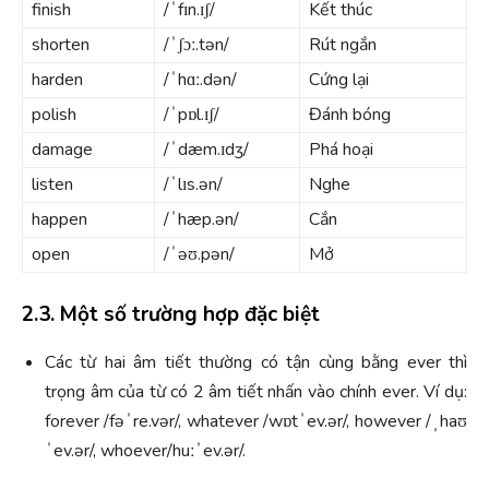
finish
/ˈfɪn.ɪʃ/
Kết thúc
shorten
/ˈʃɔː.tən/
Rút ngắn
harden
/ˈhɑː.dən/
Cứng lại
polish
/ˈpɒl.ɪʃ/
Đánh bóng
damage
/ˈdæm.ɪdʒ/
Phá hoại
listen
/ˈlɪs.ən/
Nghe
happen
/ˈhæp.ən/
Cắn
open
/ˈəʊ.pən/
Mở
2.3. Một số trường hợp đặc biệt
Các từ hai âm tiết thường có tận cùng bằng ever thì
trọng âm của từ có 2 âm tiết nhấn vào chính ever. Ví dụ:
forever /fəˈre.vər/, whatever /wɒtˈev.ər/, however /ˌhaʊ
ˈev.ər/, whoever/huːˈev.ər/.