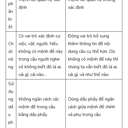
ph
định
xác định
ân
bi
ệt
Có vai trò xác định sự
Đóng vai trò bổ sung
Ch
việc, vật, người. Nếu
thêm thông tin để nội
ức
không có mệnh đề này
dung câu cụ thể hơn. Dù
nă
trong câu người nghe
không có mệnh đề này thì
ng
sẽ không biết đó là ai,
chúng ta vẫn biết đó là ai,
cái gì, cái nào…
cái gì, và như thế nào.
Sử
dụ
ng
Không ngăn cách các
Dùng dấu phẩy để ngăn
dấ
mệnh đề trong câu
cách giữa mệnh đề chính
u
bằng dấu phẩy
và phụ trong câu
ph