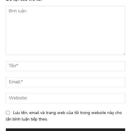
Bình
luận:
Tê
Ema
Web
Lưu tên, email và trang web của tôi trong website này cho
lần bình luận tiếp theo.