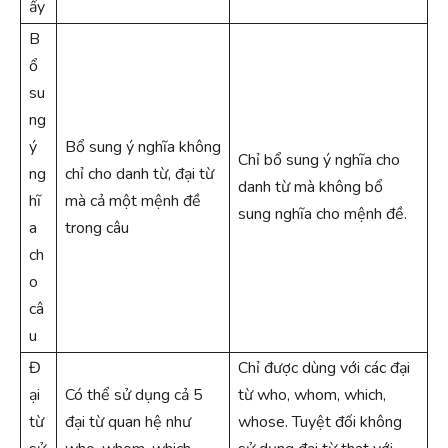
ẩy
B
ổ
su
ng
ý
Bổ sung ý nghĩa không
Chỉ bổ sung ý nghĩa cho
ng
chỉ cho danh từ, đại từ
danh từ mà không bổ
hĩ
mà cả một mệnh đề
sung nghĩa cho mệnh đề.
a
trong câu
ch
o
câ
u
Đ
Chỉ được dùng với các đại
ại
Có thể sử dụng cả 5
từ who, whom, which,
từ
đại từ quan hệ như
whose. Tuyệt đối không