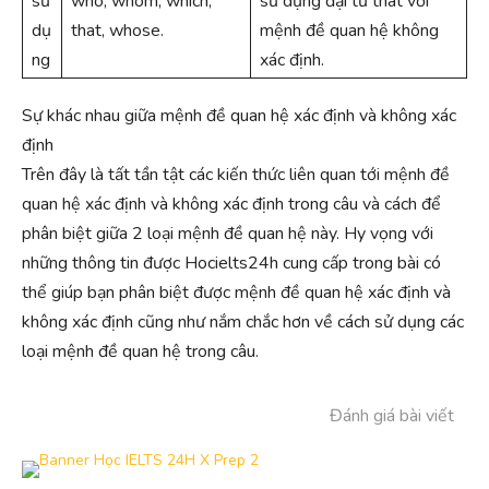
sử
who, whom, which,
sử dụng đại từ that với
dụ
that, whose.
mệnh đề quan hệ không
ng
xác định.
Sự khác nhau giữa mệnh đề quan hệ xác định và không xác
định
Trên đây là tất tần tật các kiến thức liên quan tới mệnh đề
quan hệ xác định và không xác định trong câu và cách để
phân biệt giữa 2 loại mệnh đề quan hệ này. Hy vọng với
những thông tin được Hocielts24h cung cấp trong bài có
thể giúp bạn phân biệt được mệnh đề quan hệ xác định và
không xác định cũng như nắm chắc hơn về cách sử dụng các
loại mệnh đề quan hệ trong câu.
Đánh giá bài viết