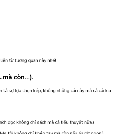
 liên từ tương quan này nhé!
…..mà còn…).
 tả sự lựa chọn kép, không những cái này mà cả cái kia
thích đọc không chỉ sách mà cả tiểu thuyết nữa.)
 (Mẹ tôi không chỉ khéo tay mà còn nấu ăn rất ngon.)