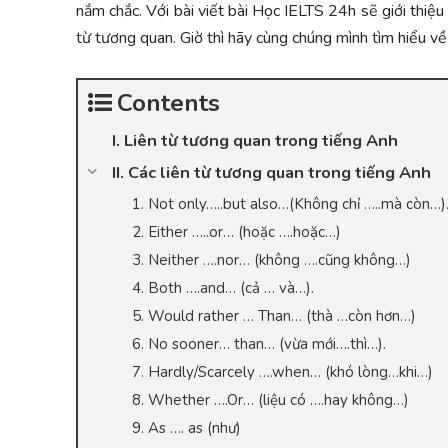
nắm chắc. Với bài viết bài Học IELTS 24h sẽ giới thiệu t
từ tương quan. Giờ thì hãy cùng chúng mình tìm hiểu về 
Contents
I. Liên từ tương quan trong tiếng Anh
II. Các liên từ tương quan trong tiếng Anh
1. Not only…..but also…(Không chỉ …..mà còn…)
2. Either …..or… (hoặc ….hoặc…)
3. Neither ….nor… (không ….cũng không…)
4. Both ….and… (cả … và…).
5. Would rather … Than… (thà …còn hơn…)
6. No sooner… than… (vừa mới….thì…).
7. Hardly/Scarcely ….when… (khó lòng…khi…)
8. Whether ….Or… (liệu có ….hay không…)
9. As …. as (như)