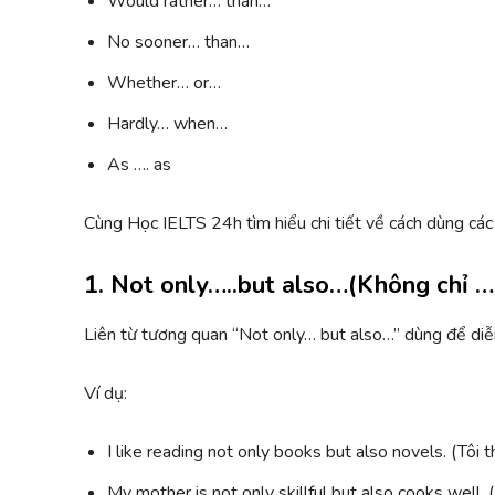
Would rather… than…
No sooner… than…
Whether… or…
Hardly… when…
As …. as
Cùng Học IELTS 24h tìm hiểu chi tiết về cách dùng các
1. Not only…..but also…(Không chỉ 
Liên từ tương quan “Not only… but also…” dùng để diễn
Ví dụ:
I like reading not only books but also novels. (Tôi 
My mother is not only skillful but also cooks well.