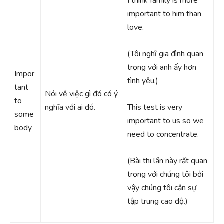
I think family is more
important to him than
love.
(Tôi nghĩ gia đình quan
trọng với anh ấy hơn
Impor
tình yêu.)
tant
Nói về việc gì đó có ý
to
nghĩa với ai đó.
This test is very
some
important to us so we
body
need to concentrate.
(Bài thi lần này rất quan
trọng với chúng tôi bởi
vậy chúng tôi cần sự
tập trung cao độ.)