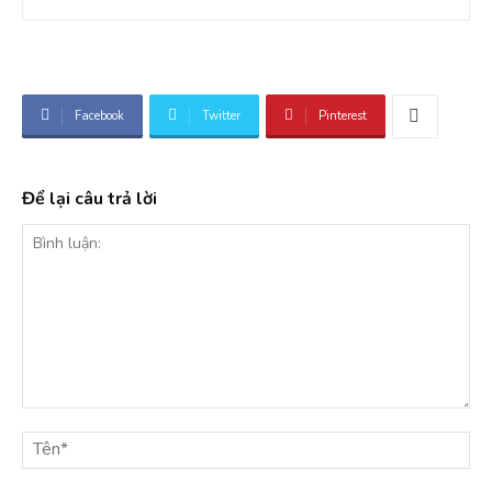
Facebook
Twitter
Pinterest
Để lại câu trả lời
Bình
luận:
Tê