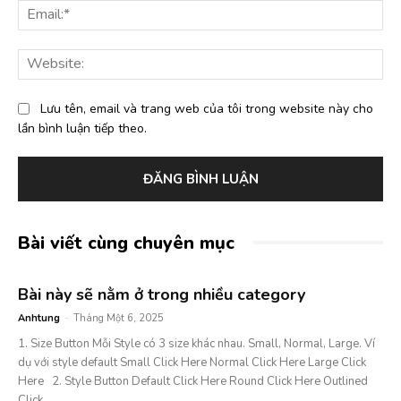
Ema
Web
Lưu tên, email và trang web của tôi trong website này cho
lần bình luận tiếp theo.
Bài viết cùng chuyên mục
Bài này sẽ nằm ở trong nhiều category
Anhtung
-
Tháng Một 6, 2025
1. Size Button Mỗi Style có 3 size khác nhau. Small, Normal, Large. Ví
dụ với style default Small Click Here Normal Click Here Large Click
Here 2. Style Button Default Click Here Round Click Here Outlined
Click...