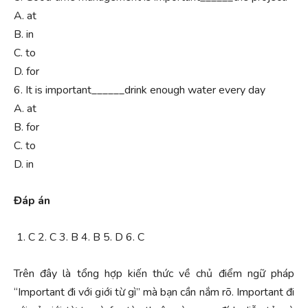
A. at
B. in
C. to
D. for
6. It is important______drink enough water every day
A. at
B. for
C. to
D. in
Đáp án
C
2. C
3. B
4. B
5. D
6. C
Trên đây là tổng hợp kiến thức về chủ điểm ngữ pháp
“Important đi với giới từ gì” mà bạn cần nắm rõ. Important đi