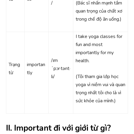
/
(Bác sĩ nhấn mạnh tầm
quan trọng của chất xơ
trong chế độ ăn uống.)
I take yoga classes for
fun and most
importantly for my
/ɪm
health.
Trạng
importan
ˈpɔr·tənt·
từ
tly
li/
(Tôi tham gia lớp học
yoga vì niềm vui và quan
trọng nhất tôi cho là vì
sức khỏe của mình.)
II. Important đi với giới từ gì?