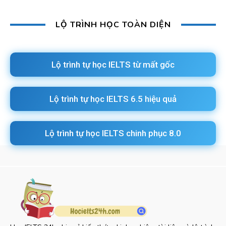
LỘ TRÌNH HỌC TOÀN DIỆN
Lộ trình tự học IELTS từ mất gốc
Lộ trình tự học IELTS 6.5 hiệu quả
Lộ trình tự học IELTS chinh phục 8.0