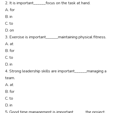
2. It is important______focus on the task at hand.
A. for
B. in
C. to
D. on
3. Exercise is important______maintaining physical fitness.
A. at
B. for
C. to
D. in
4. Strong leadership skills are important______managing a
team.
A. at
B. for
C. to
D. in
5. Good time management is important______the project.