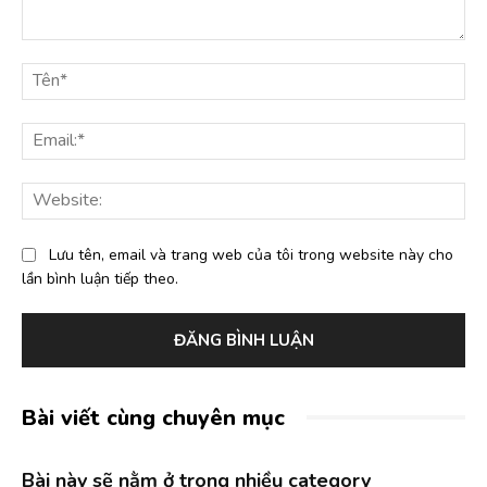
Bình
luận:
Tê
Ema
Web
Lưu tên, email và trang web của tôi trong website này cho
lần bình luận tiếp theo.
Bài viết cùng chuyên mục
Bài này sẽ nằm ở trong nhiều category