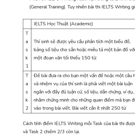
(General Training). Tuy nhiên bài thi IELTS Writing 
IELTS Học Thuật (Academic)
T
a
Thí sinh sẽ được yêu cầu phân tích một biểu đồ,
s
bảng số liệu cho sẵn hoặc miêu tả một bản đồ vớ
k
một đoạn văn tối thiểu 150 từ.
1
T
Đề bài đưa ra cho bạn một vấn đề hoặc một câu h
a
và nhiệm vụ của thí sinh là phải viết một bài luận
s
ngắn với đầy đủ luận cứ, số liệu, dẫn chứng, ví dụ
k
nhằm chứng minh cho những quan điểm mà bạn đ
2
vào trong bài viết. Bài viết cần ít nhất 250 từ
Cách tính điểm IELTS Writing mỗi Task của bài thi đư
và Task 2 chiếm 2/3 còn lại.