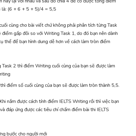
ểm này lại với nhau và sau đó chia 4 để có được tổng điểm
là: (6 + 6 + 5 + 5)/4 = 5,5
cuối cùng cho bài viết chứ không phải phân tích từng Task
lệ điểm gấp đôi so với Writing Task 1, do đó bạn nên dành
cụ thể để bạn hình dung dễ hơn về cách làm tròn điểm
 Task 2 thì điểm Writing cuối cùng của bạn sẽ được làm
iting
thì điểm số cuối cùng của bạn sẽ được làm tròn thành 5,5.
 Khi nắm được cách tính điểm IELTS Writing rồi thì việc bạn
 và đáp ứng được các tiêu chí chấm điểm bài thi IELTS
ừng bước cho người mới