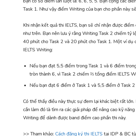
bạn có số điểm lần lượt là: 6, 6, 5, 5. Bạn cộng các đi
Task 1. Như vậy điểm Writing của bạn cho phần này sẽ 
Khi nhận kết quả thi IELTS, bạn sẽ chỉ nhận được điểm 
như trên. Bạn nên lưu ý rằng Writing Task 2 chiếm tỷ 
40 phút cho Task 2 và 20 phút cho Task 1. Một ví dụ 
IELTS Writing:
Nếu bạn đạt 5,5 điểm trong Task 1 và 6 điểm trong
tròn thành 6, vì Task 2 chiếm ⅔ tổng điểm IELTS Wr
Nếu bạn đạt 6 điểm ở Task 1 và 5,5 điểm ở Task 2 
Có thể thấy điều này thực sự đem lại khác biệt rất lớn.
cần làm đó là tìm ra các giải pháp để nâng cao kỹ năng
Writing để dành được band điểm cao phần thi này.
>> Tham khảo:
Cách đăng ký thi IELTS
tại IDP & BC t