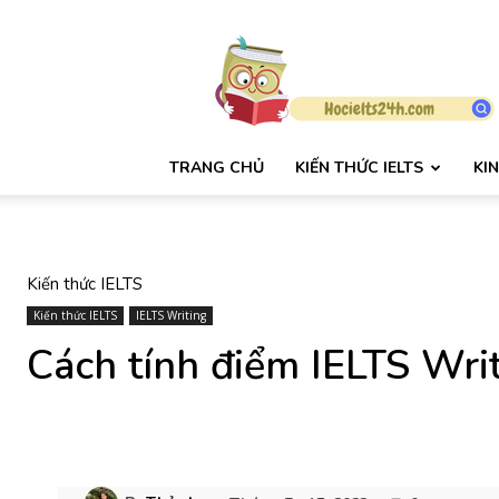
HỌC
IELTS
24H
TRANG CHỦ
KIẾN THỨC IELTS
KI
Kiến thức IELTS
Kiến thức IELTS
IELTS Writing
Cách tính điểm IELTS Writ