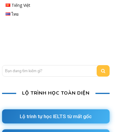
Tiếng Việt
ไทย
Bạn đang tìm kiếm gì?
LỘ TRÌNH HỌC TOÀN DIỆN
Lộ trình tự học IELTS từ mất gốc