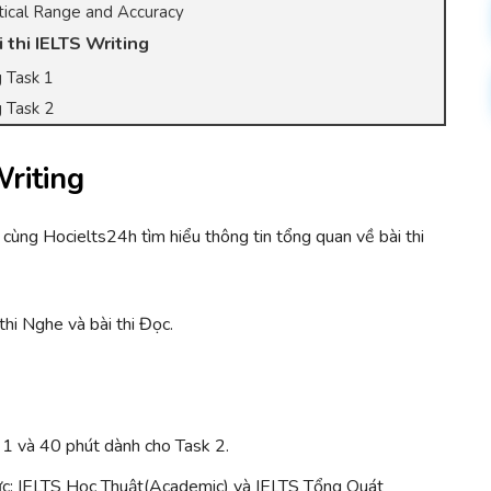
tical Range and Accuracy
i thi IELTS Writing
 Task 1
 Task 2
Writing
y cùng Hocielts24h tìm hiểu thông tin tổng quan về bài thi
thi Nghe và bài thi Đọc.
k 1 và 40 phút dành cho Task 2.
thức: IELTS Học Thuật(Academic) và IELTS Tổng Quát