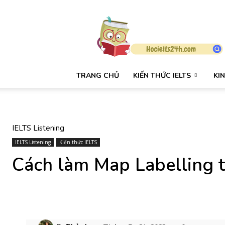
HỌC
IELTS
24H
TRANG CHỦ
KIẾN THỨC IELTS
KI
IELTS Listening
IELTS Listening
Kiến thức IELTS
Cách làm Map Labelling t