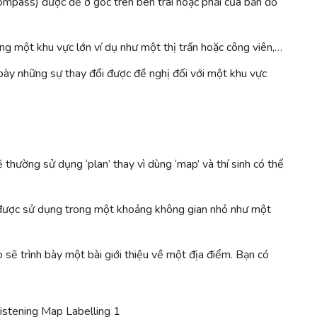
compass) được để ở góc trên bên trái hoặc phải của bản đồ
ng một khu vực lớn ví dụ như một thị trấn hoặc công viên,…
 bày những sự thay đổi được đề nghị đối với một khu vực
ẽ thường sử dụng ‘plan’ thay vì dùng ‘map’ và thí sinh có thể
à được sử dụng trong một khoảng không gian nhỏ như một
 sẽ trình bày một bài giới thiệu về một địa điểm. Bạn có