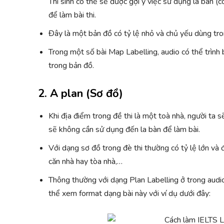
Thí sinh có thể sẽ được gợi ý việc sử dụng la bàn (
để làm bài thi.
Đây là một bản đồ có tỷ lệ nhỏ và chủ yếu dùng tro
Trong một số bài Map Labelling, audio có thể trình
trong bản đồ.
2. A plan (Sơ đồ)
Khi địa điểm trong đề thi là một toà nhà, người ta s
sẽ không cần sử dụng đến la bàn để làm bài.
Với dạng sơ đồ trong đè thi thường có tỷ lệ lớn v
căn nhà hay tòa nhà,…
Thông thường với dạng Plan Labelling ở trong audio
thể xem format dạng bài này với ví dụ dưới đây: