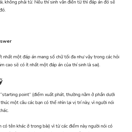
ái, không phải từ. Nếu thí sinh vẫn điền từ thì đáp án đó sẽ
 đó.
nswer
ít nhất một đáp án mang số chữ tối đa như vậy trong các hỏi
m cao sẽ có ít nhất một đáp án của thí sinh là sai).
ỹ
 “starting point” (điểm xuất phát, thường nằm ở phần dưới
húc một câu các bạn có thể nhìn lại vị trí này, vì người nói
khác.
 có tên khác ở trong bài) vì từ các điểm này người nói có