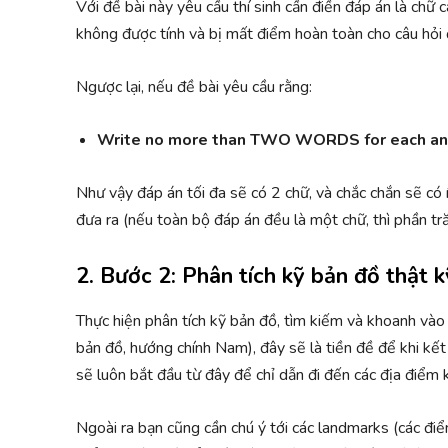
Với đề bài này yêu cầu thí sinh cần điền đáp án là chữ c
không được tính và bị mất điểm hoàn toàn cho câu hỏi
Ngược lại, nếu đề bài yêu cầu rằng:
Write no more than TWO WORDS for each a
Như vậy đáp án tối đa sẽ có 2 chữ, và chắc chắn sẽ có 
đưa ra (nếu toàn bộ đáp án đều là một chữ, thì phần tră
2. Bước 2: Phân tích kỹ bản đồ thật k
Thực hiện phân tích kỹ bản đồ, tìm kiếm và khoanh vào
bản đồ, hướng chính Nam), đây sẽ là tiền đề để khi kết t
sẽ luôn bắt đầu từ đây để chỉ dẫn đi đến các địa điểm 
Ngoài ra bạn cũng cần chú ý tới các landmarks (các điển