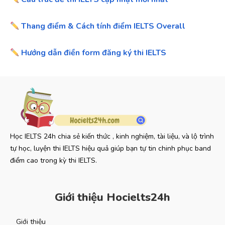
Thang điểm & Cách tính điểm IELTS Overall
Hướng dẫn điền form đăng ký thi IELTS
Học IELTS 24h chia sẻ kiến thức , kinh nghiệm, tài liệu, và lộ trình
tự học, luyện thi IELTS hiệu quả giúp bạn tự tin chinh phục band
điểm cao trong kỳ thi IELTS.
Giới thiệu Hocielts24h
Giới thiệu