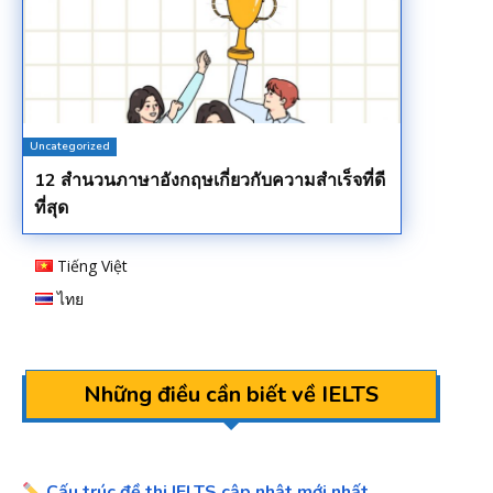
Uncategorized
12 สำนวนภาษาอังกฤษเกี่ยวกับความสำเร็จที่ดี
ที่สุด
Tiếng Việt
ไทย
Những điều cần biết về IELTS
Cấu trúc đề thi IELTS cập nhật mới nhất