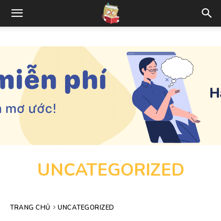
UNCATEGORIZED
TRANG CHỦ
UNCATEGORIZED