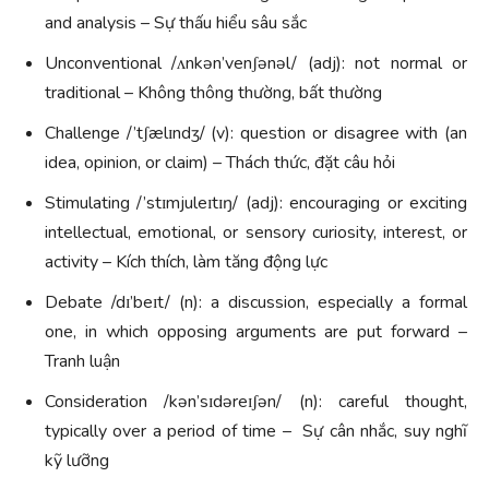
and analysis – Sự thấu hiểu sâu sắc
Unconventional /ʌnkən’venʃənəl/ (adj): not normal or
traditional – Không thông thường, bất thường
Challenge /’tʃælɪndʒ/ (v): question or disagree with (an
idea, opinion, or claim) – Thách thức, đặt câu hỏi
Stimulating /’stɪmjuleɪtɪŋ/ (adj): encouraging or exciting
intellectual, emotional, or sensory curiosity, interest, or
activity – Kích thích, làm tăng động lực
Debate /dɪ’beɪt/ (n): a discussion, especially a formal
one, in which opposing arguments are put forward –
Tranh luận
Consideration /kən’sɪdəreɪʃən/ (n): careful thought,
typically over a period of time – Sự cân nhắc, suy nghĩ
kỹ lưỡng