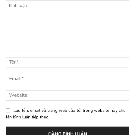
Bình
luận:
Tê
Ema
Web
Lưu tên, email và trang web của tôi trong website này cho
lần bình luận tiếp theo.