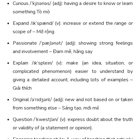
Curious /’kjʊəriəs/ (adj): having a desire to know or learn
something Tò mò
Expand /ɪk’spænd/ (v): increase or extend the range or
scope of – Mở rộng
Passionate /’pæʃənət/ (adj): showing strong feelings
and involvement – Đam mê, hăng say
Explain /ɪk’spleɪn/ (v): make (an idea, situation, or
complicated phenomenon) easier to understand by
giving a detailed account, including lots of examples –
Giải thích
Original /ə’rɪdʒənl/ (adj): new and not based on or taken
from something else – Sáng tạo, mới mẻ
Question /’kwestʃən/ (v): express doubt about the truth
or validity of (a statement or opinion).