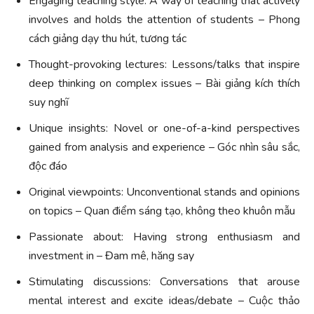
Engaging teaching style: A way of teaching that actively
involves and holds the attention of students – Phong
cách giảng dạy thu hút, tương tác
Thought-provoking lectures: Lessons/talks that inspire
deep thinking on complex issues – Bài giảng kích thích
suy nghĩ
Unique insights: Novel or one-of-a-kind perspectives
gained from analysis and experience – Góc nhìn sâu sắc,
độc đáo
Original viewpoints: Unconventional stands and opinions
on topics – Quan điểm sáng tạo, không theo khuôn mẫu
Passionate about: Having strong enthusiasm and
investment in – Đam mê, hăng say
Stimulating discussions: Conversations that arouse
mental interest and excite ideas/debate – Cuộc thảo