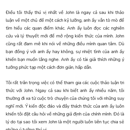
Điều tôi thấy thú vị nhất về John là ngay cả sau khi thảo
luận về một chủ đề một cách kỹ lưỡng, anh ấy vẫn tò mò để
tìm hiểu các quan điểm khác. Anh ấy luôn đọc các nghiên
cứu và lý thuyết mới để mở rộng kiến thức của mình. John
cũng rất đam mê khi nói về những điều mình quan tâm. Dù
bạn đồng ý với anh ấy hay không, sự nhiệt tình của anh ấy
khiến bạn muốn lắng nghe. Anh ấy có tài giải thích những ý
tưởng phức tạp một cách đơn giản, hấp dẫn.
Tôi rất trân trọng việc có thể tham gia các cuộc thảo luận tri
thức với John. Ngay cả sau khi biết anh ấy nhiều năm, tôi
thường đi xa từ cuộc trò chuyện của chúng tôi với những suy
nghĩ mới. Ý kiến độc đáo và đầy thách thức của anh ấy luôn
khiến tôi đặt câu hỏi về những giả định của chính mình. Đó là
lý do tại sao tôi xem John là một người luôn liên tục chia sẻ
những ý tưởng thú vị.