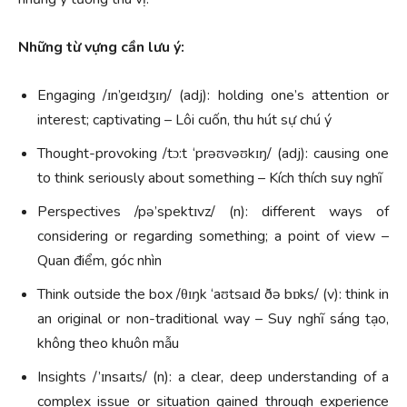
Những từ vựng cần lưu ý:
Engaging /ɪn’geɪdʒɪŋ/ (adj): holding one’s attention or
interest; captivating – Lôi cuốn, thu hút sự chú ý
Thought-provoking /tɔ:t ‘prəʊvəʊkɪŋ/ (adj): causing one
to think seriously about something – Kích thích suy nghĩ
Perspectives /pə’spektɪvz/ (n): different ways of
considering or regarding something; a point of view –
Quan điểm, góc nhìn
Think outside the box /θɪŋk ‘aʊtsaɪd ðə bɒks/ (v): think in
an original or non-traditional way – Suy nghĩ sáng tạo,
không theo khuôn mẫu
Insights /’ɪnsaɪts/ (n): a clear, deep understanding of a
complex issue or situation gained through experience