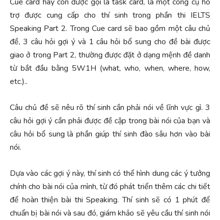
Cue card hay còn được gọi là task card, là một công cụ hỗ
trợ được cung cấp cho thí sinh trong phần thi IELTS
Speaking Part 2. Trong Cue card sẽ bao gồm một câu chủ
đề, 3 câu hỏi gợi ý và 1 câu hỏi bổ sung cho đề bài được
giao ở trong Part 2, thường được đặt ở dạng mệnh đề danh
từ bắt đầu bằng 5W1H (what, who, when, where, how,
etc.)..
Câu chủ đề sẽ nêu rõ thí sinh cần phải nói về lĩnh vực gì. 3
câu hỏi gợi ý cần phải được đề cập trong bài nói của bạn và
câu hỏi bổ sung là phần giúp thí sinh đào sâu hơn vào bài
nói.
Dựa vào các gợi ý này, thí sinh có thể hình dung các ý tưởng
chính cho bài nói của mình, từ đó phát triển thêm các chi tiết
để hoàn thiện bài thi Speaking. Thí sinh sẽ có 1 phút để
chuẩn bị bài nói và sau đó, giám khảo sẽ yêu cầu thí sinh nói