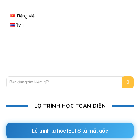
Tiếng Việt
ไทย
Bạn đang tìm kiếm gì?
LỘ TRÌNH HỌC TOÀN DIỆN
Lộ trình tự học IELTS từ mất gốc