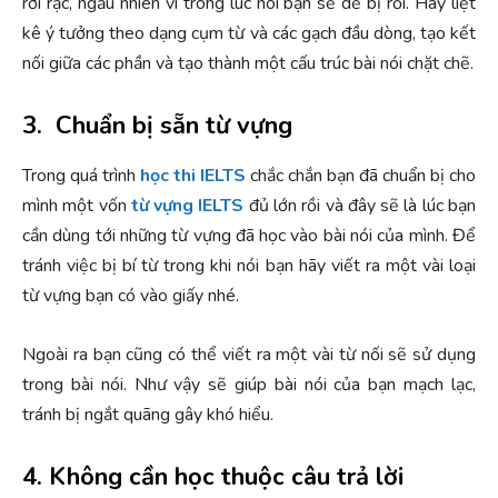
rời rạc, ngẫu nhiên vì trong lúc nói bạn sẽ dễ bị rối. Hãy liệt
kê ý tưởng theo dạng cụm từ và các gạch đầu dòng, tạo kết
nối giữa các phần và tạo thành một cấu trúc bài nói chặt chẽ.
3. Chuẩn bị sẵn từ vựng
Trong quá trình
học thi IELTS
chắc chắn bạn đã chuẩn bị cho
mình một vốn
từ vựng IELTS
đủ lớn rồi và đây sẽ là lúc bạn
cần dùng tới những từ vựng đã học vào bài nói của mình. Để
tránh việc bị bí từ trong khi nói bạn hãy viết ra một vài loại
từ vựng bạn có vào giấy nhé.
Ngoài ra bạn cũng có thể viết ra một vài từ nối sẽ sử dụng
trong bài nói. Như vậy sẽ giúp bài nói của bạn mạch lạc,
tránh bị ngắt quãng gây khó hiểu.
4. Không cần học thuộc câu trả lời