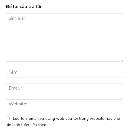
Để lại câu trả lời
Bình
luận:
Tê
Ema
Web
Lưu tên, email và trang web của tôi trong website này cho
lần bình luận tiếp theo.