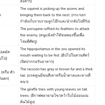
สงสาร)
The squirrel is picking up the acorns and
ก
bringing them back to the nest. (กระรอก
กำลังเก็บรวบรวมลูกโอ๊กและนำกลับไปที่รัง)
The porcupine ruffled its feathers to attack
the enemy. (หนูแห้งทำให้ขนพองขึ้นเพื่อ
โจมตีศัตรู)
The hippopotamus in the zoo opened its
ปเตมัส
mouth waiting to be fed. (ฮิปโปในสวนสัตว์
ิปโป)
เปิดปากรอรับอาหาร)
The raccoon has gray or brown fur and a thick
(หรือ ตัว
tail. (แรคคูนมีขนสีเทาหรือน้ำตาลและหางที่
วันตก)
หนา)
The giraffe tries with young leaves on tall
trees. (ยีราฟพยายามไขว่คว้าใบไม้อ่อนบน
ต้นไม้สูง)