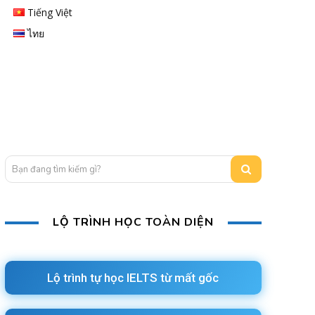
Tiếng Việt
ไทย
Bạn đang tìm kiếm gì?
LỘ TRÌNH HỌC TOÀN DIỆN
Lộ trình tự học IELTS từ mất gốc