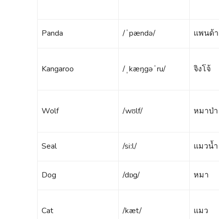
Panda
/ˈpændə/
แพนด้า
Kangaroo
/ˌkæŋgəˈru/
จิงโจ้
Wolf
/wʊlf/
หมาป่า
Seal
/siːl/
แมวน้ำ
Dog
/dɒg/
หมา
Cat
/kæt/
แมว