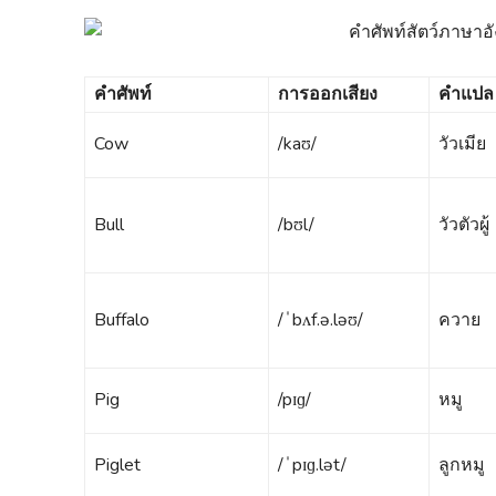
คำศัพท์
การออกเสียง
คำแปล
Cow
/kaʊ/
วัวเมีย
Bull
/bʊl/
วัวตัวผู้
Buffalo
/ˈbʌf.ə.ləʊ/
ควาย
Pig
/pɪɡ/
หมู
Piglet
/ˈpɪɡ.lət/
ลูกหมู