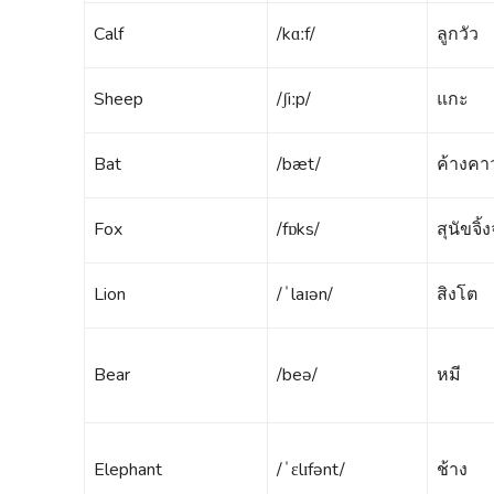
Calf
/kɑːf/
ลูกวัว
Sheep
/ʃiːp/
แกะ
Bat
/bæt/
ค้างคา
Fox
/fɒks/
สุนัขจิ้
Lion
/ˈlaɪən/
สิงโต
Bear
/beə/
หมี
Elephant
/ˈɛlɪfənt/
ช้าง