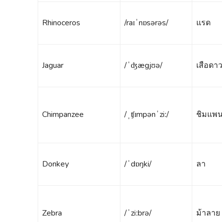
Rhinoceros
/raɪˈnɒsərəs/
แรด
Jaguar
/ˈʤægjʊə/
เสือดา
Chimpanzee
/ˌʧɪmpənˈziː/
ชิมแพน
Donkey
/ˈdɒŋki/
ลา
Zebra
/ˈziːbrə/
ม้าลาย