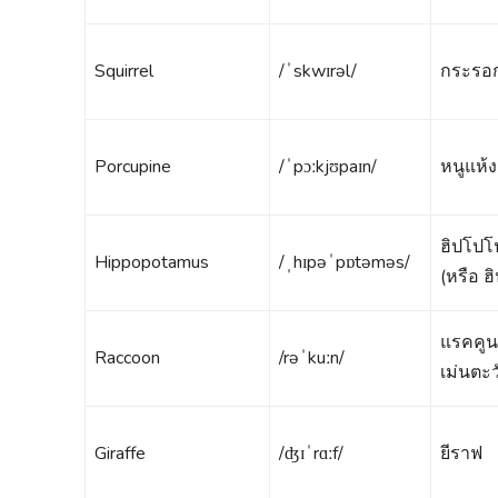
Squirrel
/ˈskwɪrəl/
กระรอ
Porcupine
/ˈpɔːkjʊpaɪn/
หนูแห้ง
ฮิปโปโ
Hippopotamus
/ˌhɪpəˈpɒtəməs/
(หรือ ฮ
แรคคูน 
Raccoon
/rəˈkuːn/
เม่นตะ
Giraffe
/ʤɪˈrɑːf/
ยีราฟ