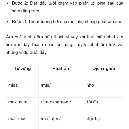
Bước 2: Đặt đầu lưỡi chạm vào phần lợi phía sau của
hàm răng trên.
Bước 3: Thoát luồng hơi qua mũi nhẹ nhàng phát âm /m/.
Âm /m/ là phụ âm hữu thanh vì vậy khi thực hiện phát âm
âm /m/ dây thanh quản sẽ rung. Luyện phát âm /m/ với
những ví dụ dưới đây:
Từ vựng
Phát âm
Dịch nghĩa
miss
/mɪs/
nhớ
maximum
/ˈmæksəməm/
tối đa
malicious
/məˈlɪʃəs/
độc hại