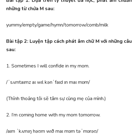
Bài tập 1: Dựa trên lý thuyết đã học, phát âm chuẩn
những từ chứa M sau:
yummy/empty/game/hymn/tomorrow/comb/milk
Bài tập 2: Luyện tập cách phát âm chữ M với những câu
sau:
1. Sometimes I will confide in my mom.
/ˈsʌmtaɪmz aɪ wɪl kənˈfaɪd ɪn maɪ mɒm/
(Thỉnh thoảng tôi sẽ tâm sự cùng mẹ của mình.)
2. I’m coming home with my mom tomorrow.
/aɪm ˈkʌmɪŋ həʊm wɪð maɪ mɒm təˈmɒrəʊ/