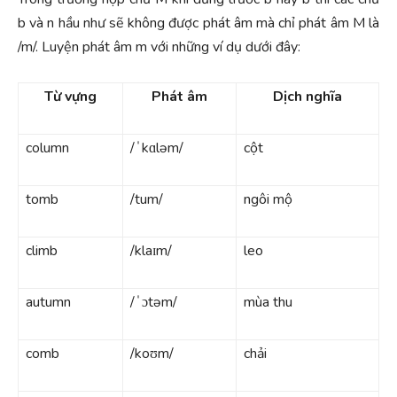
b và n hầu như sẽ không được phát âm mà chỉ phát âm M là
/m/. Luyện phát âm m với những ví dụ dưới đây:
Từ vựng
Phát âm
Dịch nghĩa
column
/ˈkɑləm/
cột
tomb
/tum/
ngôi mộ
climb
/klaɪm/
leo
autumn
/ˈɔtəm/
mùa thu
comb
/koʊm/
chải