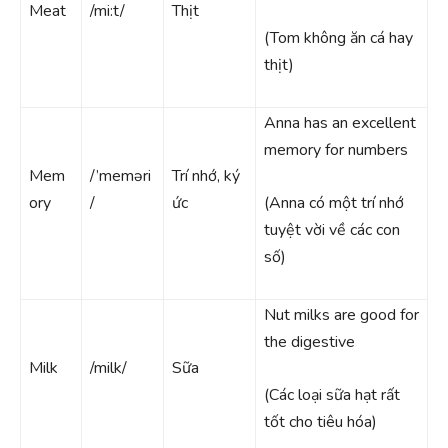
Meat
/mi:t/
Thịt
(Tom không ăn cá hay
thịt)
Anna has an excellent
memory for numbers
Mem
/’meməri
Trí nhớ, ký
ory
/
ức
(Anna có một trí nhớ
tuyệt vời về các con
số)
Nut milks are good for
the digestive
Milk
/milk/
Sữa
(Các loại sữa hạt rất
tốt cho tiêu hóa)