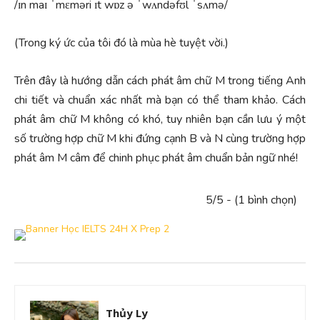
/ɪn maɪ ˈmɛməri ɪt wɒz ə ˈwʌndəfʊl ˈsʌmə/
(Trong ký ức của tôi đó là mùa hè tuyệt vời.)
Trên đây là hướng dẫn cách phát âm chữ M trong tiếng Anh
chi tiết và chuẩn xác nhất mà bạn có thể tham khảo. Cách
phát âm chữ M không có khó, tuy nhiên bạn cần lưu ý một
số trường hợp chữ M khi đứng cạnh B và N cùng trường hợp
phát âm M câm để chinh phục phát âm chuẩn bản ngữ nhé!
5/5 - (1 bình chọn)
Thủy Ly