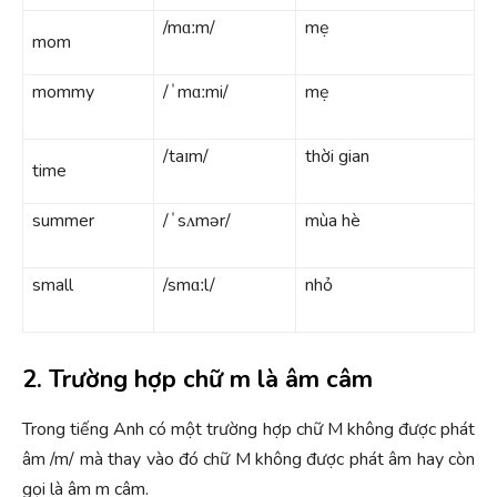
/mɑːm/
mẹ
mom
mommy
/ˈmɑːmi/
mẹ
/taɪm/
thời gian
time
summer
/ˈsʌmər/
mùa hè
small
/smɑːl/
nhỏ
2. Trường hợp chữ m là âm câm
Trong tiếng Anh có một trường hợp chữ M không được phát
âm /m/ mà thay vào đó chữ M không được phát âm hay còn
gọi là âm m câm.