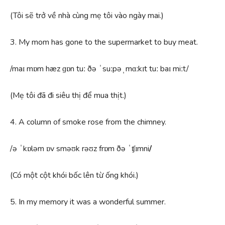
(Tôi sẽ trở về nhà cùng mẹ tôi vào ngày mai.)
3. My mom has gone to the supermarket to buy meat.
/maɪ mɒm hæz ɡɒn tuː ðə ˈsuːpəˌmɑːkɪt tuː baɪ miːt/
(Mẹ tôi đã đi siêu thị để mua thịt.)
4. A column of smoke rose from the chimney.
/ə ˈkɒləm ɒv sməʊk rəʊz frɒm ðə ˈʧɪmni
/
(Có một cột khói bốc lên từ ống khói.)
5. In my memory it was a wonderful summer.