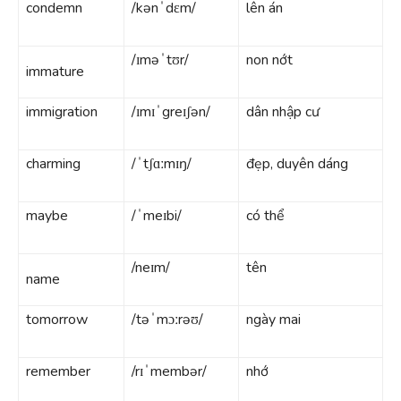
condemn
/kənˈdɛm/
lên án
/ɪməˈtʊr/
non nớt
immature
immigration
/ɪmɪˈgreɪʃən/
dân nhập cư
charming
/ˈtʃɑːmɪŋ/
đẹp, duyên dáng
maybe
/ˈmeɪbi/
có thể
/neɪm/
tên
name
tomorrow
/təˈmɔːrəʊ/
ngày mai
remember
/rɪˈmembər/
nhớ