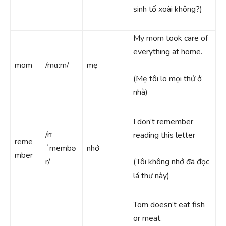
sinh tố xoài không?)
My mom took care of
everything at home.
mom
/mɑːm/
mẹ
(Mẹ tôi lo mọi thứ ở
nhà)
I don’t remember
/rɪ
reading this letter
reme
ˈmembə
nhớ
mber
r/
(Tôi không nhớ đã đọc
lá thư này)
Tom doesn’t eat fish
or meat.