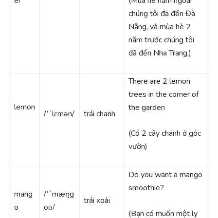
er
(Mùa hè năm ngoái
chúng tôi đã đến Đà
Nẵng, và mùa hè 2
năm trước chúng tôi
đã đến Nha Trang.)
There are 2 lemon
trees in the corner of
lemon
the garden
/’ˈlɛmən/
trái chanh
(Có 2 cây chanh ở góc
vườn)
Do you want a mango
smoothie?
mang
/’ˈmæŋg
trái xoài
o
oʊ/
(Bạn có muốn một ly