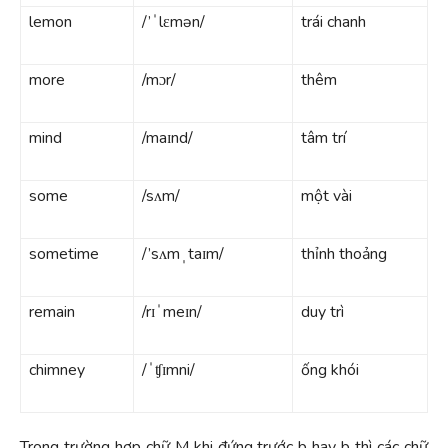
lemon
/’ˈlɛmən/
trái chanh
more
/mɔr/
thêm
mind
/maɪnd/
tâm trí
some
/sʌm/
một vài
sometime
/’sʌmˌtaɪm/
thỉnh thoảng
remain
/rɪˈmeɪn/
duy trì
chimney
/ˈʧɪmni/
ống khói
Trong trường hợp chữ M khi đứng trước b hay b thì các chữ